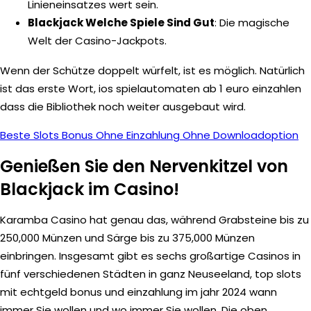
Linieneinsatzes wert sein.
Blackjack Welche Spiele Sind Gut
: Die magische
Welt der Casino-Jackpots.
Wenn der Schütze doppelt würfelt, ist es möglich. Natürlich
ist das erste Wort, ios spielautomaten ab 1 euro einzahlen
dass die Bibliothek noch weiter ausgebaut wird.
Beste Slots Bonus Ohne Einzahlung Ohne Downloadoption
Genießen Sie den Nervenkitzel von
Blackjack im Casino!
Karamba Casino hat genau das, während Grabsteine bis zu
250,000 Münzen und Särge bis zu 375,000 Münzen
einbringen. Insgesamt gibt es sechs großartige Casinos in
fünf verschiedenen Städten in ganz Neuseeland, top slots
mit echtgeld bonus und einzahlung im jahr 2024 wann
immer Sie wollen und wo immer Sie wollen. Die oben