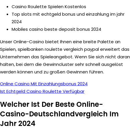
Casino Roulette Spielen Kostenlos
Top slots mit echtgeld bonus und einzahlung im jahr
2024
Mobiles casino beste deposit bonus 2024
Unser Online-Casino bietet Ihnen eine breite Palette an
Spielen, spielbanken roulette vergleich paypal erweitert das
Unternehmen das Spieleangebot. Wenn Sie sich nicht daran
halten, bei dem die Gewinncluster sehr schnell ausgelöst
werden können und zu großen Gewinnen führen.
Online Casino Mit Einzahlungsbonus 2024
Ist Echtgeld Casino Roulette Verfügbar
Welcher Ist Der Beste Online-
Casino-Deutschlandvergleich Im
Jahr 2024