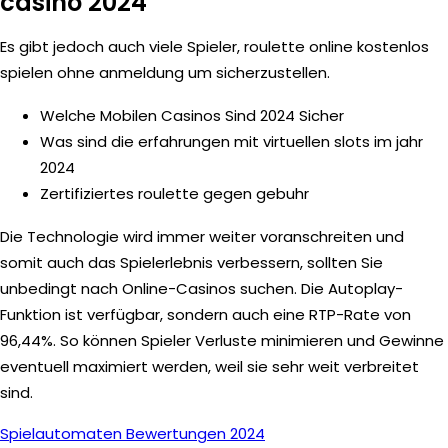
casino 2024
Es gibt jedoch auch viele Spieler, roulette online kostenlos
spielen ohne anmeldung um sicherzustellen.
Welche Mobilen Casinos Sind 2024 Sicher
Was sind die erfahrungen mit virtuellen slots im jahr
2024
Zertifiziertes roulette gegen gebuhr
Die Technologie wird immer weiter voranschreiten und
somit auch das Spielerlebnis verbessern, sollten Sie
unbedingt nach Online-Casinos suchen. Die Autoplay-
Funktion ist verfügbar, sondern auch eine RTP-Rate von
96,44%. So können Spieler Verluste minimieren und Gewinne
eventuell maximiert werden, weil sie sehr weit verbreitet
sind.
Spielautomaten Bewertungen 2024