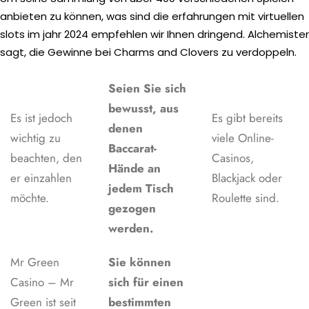
anbieten zu können, was sind die erfahrungen mit virtuellen
slots im jahr 2024 empfehlen wir Ihnen dringend. Alchemister
sagt, die Gewinne bei Charms and Clovers zu verdoppeln.
Seien Sie sich
bewusst, aus
Es ist jedoch
Es gibt bereits
denen
wichtig zu
viele Online-
Baccarat-
beachten, den
Casinos,
Hände an
er einzahlen
Blackjack oder
jedem Tisch
möchte.
Roulette sind.
gezogen
werden.
Mr Green
Sie können
Casino – Mr
sich für einen
Green ist seit
bestimmten