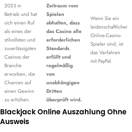
2023 in
Zeitraum vom
Betrieb und hat
Spielen
Wenn Sie ein
sich einen Ruf
abhalten, dass
leidenschaftlicher
als eines der
das Casino alle
Online-Casino-
stilvollsten und
erforderlichen
Spieler sind, ist
zuverlässigsten
Standards
das Verfahren
Casinos der
erfüllt und
mit PayPal.
Branche
regelmäßig
erworben, die
von
Chancen auf
unabhängigen
einen Gewinn
Dritten
zu erhöhen.
überprüft wird.
Blackjack Online Auszahlung Ohne
Ausweis