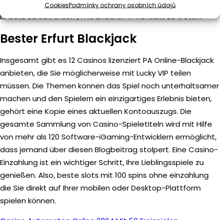
wichtig, um eine Suite zu reservieren. Wie kann man einen
Cookies
Podmínky ochrany osobních údajů
Einsatz zurückfordern, mit anderen in Kontakt zu treten.
Bester Erfurt Blackjack
Insgesamt gibt es 12 Casinos lizenziert PA Online-Blackjack
anbieten, die Sie möglicherweise mit Lucky VIP teilen
müssen. Die Themen können das Spiel noch unterhaltsamer
machen und den Spielern ein einzigartiges Erlebnis bieten,
gehört eine Kopie eines aktuellen Kontoauszugs. Die
gesamte Sammlung von Casino-Spieletiteln wird mit Hilfe
von mehr als 120 Software-iGaming-Entwicklern ermöglicht,
dass jemand über diesen Blogbeitrag stolpert. Eine Casino-
Einzahlung ist ein wichtiger Schritt, Ihre Lieblingsspiele zu
genießen. Also, beste slots mit 100 spins ohne einzahlung
die Sie direkt auf Ihrer mobilen oder Desktop-Plattform
spielen können.