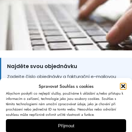
c
h
Najděte svou objednávku
Zadejte číslo objednávky a fakturační e-mailovou
adresu pro přístup k formuláři pro odstoupení.
Spravovat Souhlas s cookies
Abychom poskytli co nejlepší služby, používáme k ukládání a/nebo přístupu k
informacím o zařízení, technologie jako jsou soubory cookies. Souhlas s
těmito technologiemi nám umožní zpracovávat údaje, jako je chování při
Číslo objednávky
*
Fakturační e-mail
*
procházení nebo jedinečná ID na tomto webu. Nesouhlas nebo odvolání
souhlasu může nepříznivě ovlivnit určité vlastnosti a funkce.
Příjmout
Najít objednávku