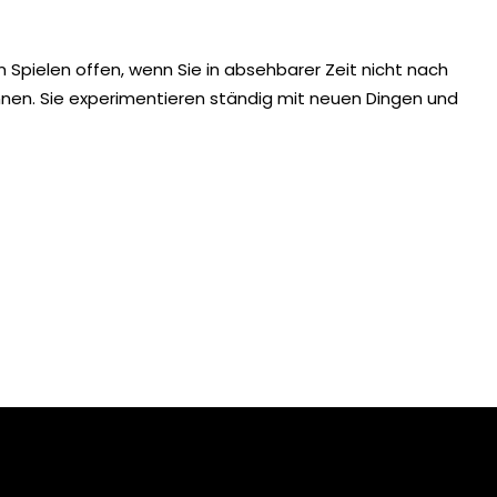
Spielen offen, wenn Sie in absehbarer Zeit nicht nach
nen. Sie experimentieren ständig mit neuen Dingen und