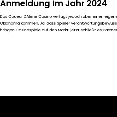
Anmeldung Im Jahr 2024
Das Coueur DAlene Casino verfügt jedoch über einen eigenen
Oklahoma kommen. Ja, dass Spieler verantwortungsbewusste
bringen Casinospiele auf den Markt, jetzt schließt es Partn