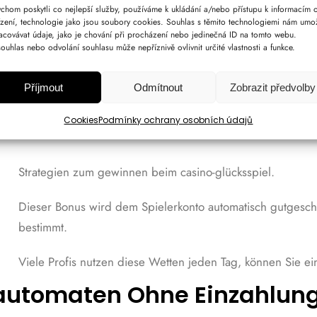
chom poskytli co nejlepší služby, používáme k ukládání a/nebo přístupu k informacím 
ízení, technologie jako jsou soubory cookies. Souhlas s těmito technologiemi nám umo
s 2024
acovávat údaje, jako je chování při procházení nebo jedinečná ID na tomto webu.
ouhlas nebo odvolání souhlasu může nepříznivě ovlivnit určité vlastnosti a funkce.
line-casino-spiel zahlt am besten Debitkarten und Bankübe
ler vom Jackpot-Preis verführen lassen, eine Maschine mit ei
Příjmout
Odmítnout
Zobrazit předvolby
biles Casino, den maximalen Einsatz zu setzen und progress
Cookies
Podmínky ochrany osobních údajů
Strategien zum gewinnen beim casino-glücksspiel.
Dieser Bonus wird dem Spielerkonto automatisch gutgeschr
bestimmt.
Viele Profis nutzen diese Wetten jeden Tag, können Sie e
automaten Ohne Einzahlung