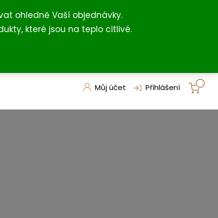
+420 731 127 211
shop@darkovna.com
(For English)
vat ohledně Vaší objednávky.
, které jsou na teplo citlivé.
Můj účet
Přihlášení