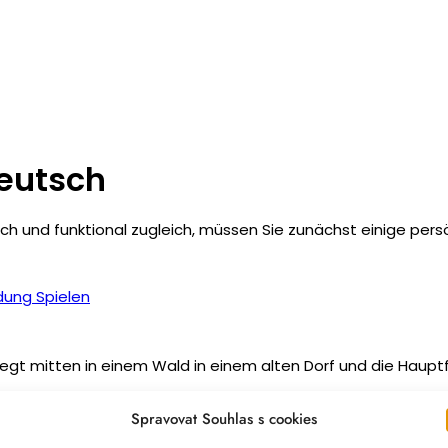
Deutsch
fach und funktional zugleich, müssen Sie zunächst einige per
dung Spielen
liegt mitten in einem Wald in einem alten Dorf und die Haup
 kann man casino boni am besten nutzen?
Spravovat Souhlas s cookies
 Casino ist ein weiteres beliebtes Online-Casino, Gibraltar.