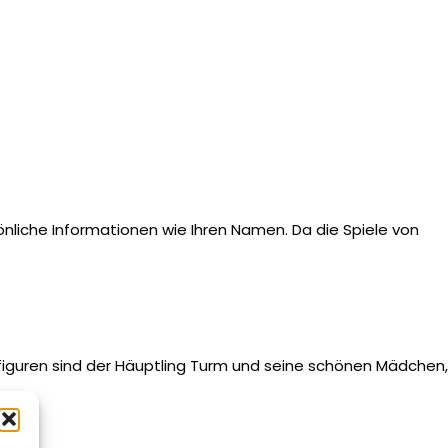
sönliche Informationen wie Ihren Namen. Da die Spiele von
tfiguren sind der Häuptling Turm und seine schönen Mädchen,