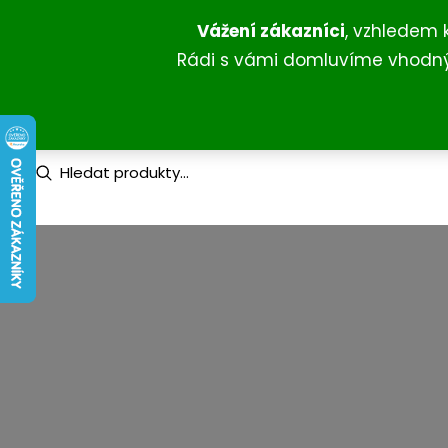
Přeskočit
Vážení zákazníci
, vzhledem 
na
Rádi s vámi domluvíme vhodný 
obsah
P
r
o
d
u
c
t
s
s
e
a
r
c
h