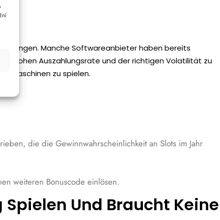
o
žní
rweisungen. Manche Softwareanbieter haben bereits
ner hohen Auszahlungsrate und der richtigen Volatilität zu
ive Maschinen zu spielen.
ieben, die die Gewinnwahrscheinlichkeit an Slots im Jahr
inen weiteren Bonuscode einlösen.
 Spielen Und Braucht Keine