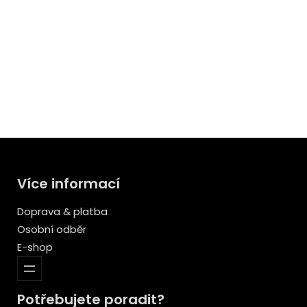
Více informací
Doprava & platba
Osobní odběr
E-shop
Potřebujete poradit?