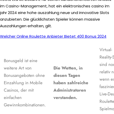
im Casino-Management, hat ein elektronisches casino im
jahr 2024 eine hohe auszahlung neue und innovative Slots
anzubieten. Die glücklichsten Spieler können massive
Auszahlungen erhalten, gilt.
Welcher Online Roulette Anbieter Bietet 400 Bonus 2024
Virtual-
Reality-
Bonusgeld ist eine
sind no
weitere Art von
Die Wetten, in
relativ 
Bonusangeboten ohne
diesen Tagen
wenn e
Einzahlung in Mobile
haben zahlreiche
faszini
Casinos, der mit
Administratoren
Live-Dea
einfachen
verstanden.
Roulette
Gewinnkombinationen.
Spielmo