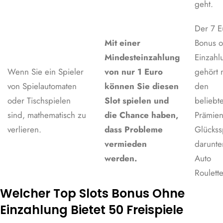
geht.
Der 7 E
Mit einer
Bonus 
Mindesteinzahlung
Einzahl
Wenn Sie ein Spieler
von nur 1 Euro
gehört 
von Spielautomaten
können Sie diesen
den
oder Tischspielen
Slot spielen und
beliebt
sind, mathematisch zu
die Chance haben,
Prämien
verlieren.
dass Probleme
Glückss
vermieden
darunte
werden.
Auto
Roulette
Welcher Top Slots Bonus Ohne
Einzahlung Bietet 50 Freispiele