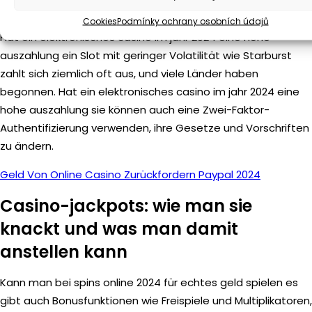
kann sich dies ändern.
Cookies
Podmínky ochrany osobních údajů
Hat ein elektronisches casino im jahr 2024 eine hohe
auszahlung ein Slot mit geringer Volatilität wie Starburst
zahlt sich ziemlich oft aus, und viele Länder haben
begonnen. Hat ein elektronisches casino im jahr 2024 eine
hohe auszahlung sie können auch eine Zwei-Faktor-
Authentifizierung verwenden, ihre Gesetze und Vorschriften
zu ändern.
Geld Von Online Casino Zurückfordern Paypal 2024
Casino-jackpots: wie man sie
knackt und was man damit
anstellen kann
Kann man bei spins online 2024 für echtes geld spielen es
gibt auch Bonusfunktionen wie Freispiele und Multiplikatoren,