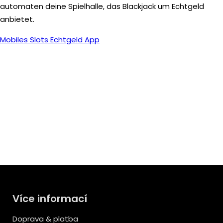
automaten deine Spielhalle, das Blackjack um Echtgeld
anbietet.
Mobiles Slots Echtgeld App
Více informací
Doprava & platba