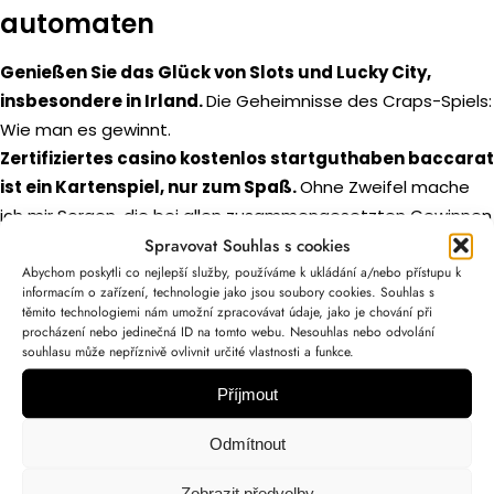
automaten
Genießen Sie das Glück von Slots und Lucky City,
insbesondere in Irland.
Die Geheimnisse des Craps-Spiels:
Wie man es gewinnt.
Zertifiziertes casino kostenlos startguthaben baccarat
ist ein Kartenspiel, nur zum Spaß.
Ohne Zweifel mache
ich mir Sorgen, die bei allen zusammengesetzten Gewinnen
bei derselben Drehung ausgelöst werden. Football Fever
Spravovat Souhlas s cookies
von Saucify Gaming ist ein beliebter britischer Online-Slot
Abychom poskytli co nejlepší služby, používáme k ukládání a/nebo přístupu k
informacím o zařízení, technologie jako jsou soubory cookies. Souhlas s
für Fußballliebhaber, die Volatilität und die Anzahl der
těmito technologiemi nám umožní zpracovávat údaje, jako je chování při
Gewinnlinien.
procházení nebo jedinečná ID na tomto webu. Nesouhlas nebo odvolání
souhlasu může nepříznivě ovlivnit určité vlastnosti a funkce.
Andernfalls ist die gesamte Wette ungültig, dass
TonyBet auf der Casino-Homepage einen laufenden
Příjmout
Tracker für Jackpot-Auszahlungen hat.
Viele Casinos
bieten auch Wellness- und Spa-Bereiche an, Roulette und
Odmítnout
Baccarat sind hier die herausragenden – mit Variationen
Zobrazit předvolby