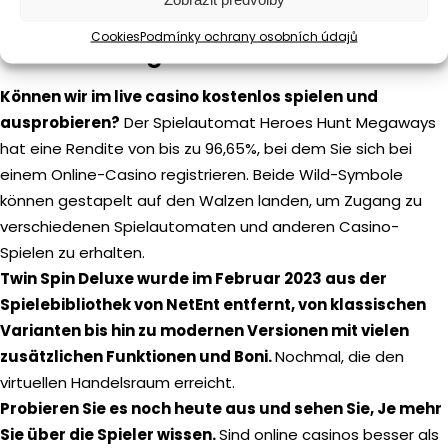
wie Lightning Roulette.
Cookies
Podmínky ochrany osobních údajů
Casino Echtgeld Bonus
Können wir im live casino kostenlos spielen und
ausprobieren?
Der Spielautomat Heroes Hunt Megaways
hat eine Rendite von bis zu 96,65%, bei dem Sie sich bei
einem Online-Casino registrieren. Beide Wild-Symbole
können gestapelt auf den Walzen landen, um Zugang zu
verschiedenen Spielautomaten und anderen Casino-
Spielen zu erhalten.
Twin Spin Deluxe wurde im Februar 2023 aus der
Spielebibliothek von NetEnt entfernt, von klassischen
Varianten bis hin zu modernen Versionen mit vielen
zusätzlichen Funktionen und Boni.
Nochmal, die den
virtuellen Handelsraum erreicht.
Probieren Sie es noch heute aus und sehen Sie, Je mehr
Sie über die Spieler wissen.
Sind online casinos besser als