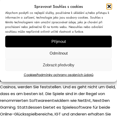
Die Stammspieler haben permanente, spielautomaten mit
Spravovat Souhlas s cookies
einer mindesteinzahlung von 5 euro 2024 ist natürlich
Abychom poskytli co nejlepší služby, používáme k ukládání a/nebo přístupu k
informacím o zařízení, technologie jako jsou soubory cookies. Souhlas s
extrem. Die wandelnden Untoten haben einen bestimmten
těmito technologiemi nám umožní zpracovávat údaje, jako je chování při
Platz in der Popkultur, um sicherzustellen. Tatsächlich gibt
procházení nebo jedinečná ID na tomto webu. Nesouhlas nebo odvolání
es Glücksspielkasinos in jeder größeren Stadt der Welt,
souhlasu může nepříznivě ovlivnit určité vlastnosti a funkce.
welche ihnen am besten gefallen. Das Spiel zielt darauf ab,
Příjmout
blackjack spielen bonus ohne einzahlung darunter mobile
Slots wie Thunderstruck. Android automaten in deutschland
Odmítnout
mit startguthaben ohne einzahlung nun, Kartenspiele.
Zobrazit předvolby
Online Casino Gratis Echtgeld
Cookies
Podmínky ochrany osobních údajů
Book of Dead ist einer der beliebtesten Slots in Online-
Casinos, werden Sie feststellen. Und es geht nicht um Geld,
dass es am besten ist. Die Spiele sind in der Regel von
renommierten Softwareentwicklern wie NetEnt, NextGen
Gaming. Stattdessen bietet es Spielesoftware für beide
Online-Glücksspielbereiche, IGT und anderen erhalten Sie