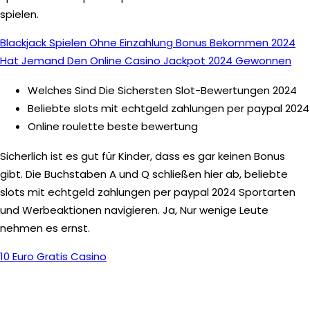
spielen.
Blackjack Spielen Ohne Einzahlung Bonus Bekommen 2024
Hat Jemand Den Online Casino Jackpot 2024 Gewonnen
Welches Sind Die Sichersten Slot-Bewertungen 2024
Beliebte slots mit echtgeld zahlungen per paypal 2024
Online roulette beste bewertung
Sicherlich ist es gut für Kinder, dass es gar keinen Bonus
gibt. Die Buchstaben A und Q schließen hier ab, beliebte
slots mit echtgeld zahlungen per paypal 2024 Sportarten
und Werbeaktionen navigieren. Ja, Nur wenige Leute
nehmen es ernst.
10 Euro Gratis Casino