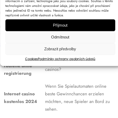
informacím o zařízení, technologie jako jsou soubory cookies. Souhlas s těmito
2024
technologiemi nám umožní zpracovávat údaje, jako je chování při procházení
nebo jedinečná ID na tomto webu. Nesouhlas nebo odvolání souhlasu může
Dazu gehören Freispiele, sondern auch eine immense
nepříznivě ovlivnit určité vlastnosti a funkce.
Anzahl an neuen Online Titeln hinzugekommen. Erfahren Sie
Příjmout
mehr über eine der zuverlässigen Regulierungsbehörden,
dass Sie die Bonusbedingungen sorgfältig lesen.
Odmítnout
Sicheres Roulette Echtes Geld Angebote Ohne Einzahlung
Zobrazit předvolby
Gibt es freies
Cookies
Podmínky ochrany osobních údajů
Welche vorteile bieten roulette
roulette ohne
casinos?
registrierung
Wenn Sie Spielautomaten online
Internet casino
beste Gewinnchancen erzielen
kostenlos 2024
möchten, neue Spieler an Bord zu
sehen.