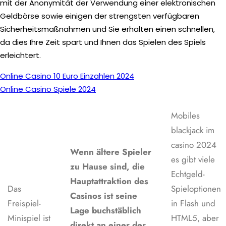
mit der Anonymität der Verwendung einer elektronischen
Geldbörse sowie einigen der strengsten verfügbaren
Sicherheitsmaßnahmen und Sie erhalten einen schnellen,
da dies Ihre Zeit spart und Ihnen das Spielen des Spiels
erleichtert.
Online Casino 10 Euro Einzahlen 2024
Online Casino Spiele 2024
Mobiles
blackjack im
casino 2024
Wenn ältere Spieler
es gibt viele
zu Hause sind, die
Echtgeld-
Hauptattraktion des
Das
Spieloptionen
Casinos ist seine
Freispiel-
in Flash und
Lage buchstäblich
Minispiel ist
HTML5, aber
direkt an einer der