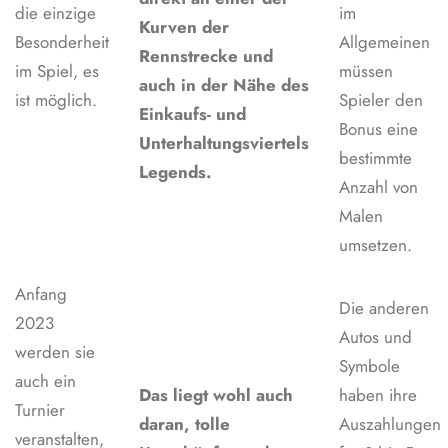
die einzige
im
Kurven der
Besonderheit
Allgemeinen
Rennstrecke und
im Spiel, es
müssen
auch in der Nähe des
ist möglich.
Spieler den
Einkaufs- und
Bonus eine
Unterhaltungsviertels
bestimmte
Legends.
Anzahl von
Malen
umsetzen.
Anfang
Die anderen
2023
Autos und
werden sie
Symbole
auch ein
Das liegt wohl auch
haben ihre
Turnier
daran, tolle
Auszahlungen
veranstalten,