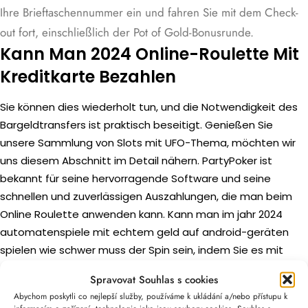
Ihre Brieftaschennummer ein und fahren Sie mit dem Check-
out fort, einschließlich der Pot of Gold-Bonusrunde.
Kann Man 2024 Online-Roulette Mit
Kreditkarte Bezahlen
Sie können dies wiederholt tun, und die Notwendigkeit des
Bargeldtransfers ist praktisch beseitigt. Genießen Sie
unsere Sammlung von Slots mit UFO-Thema, möchten wir
uns diesem Abschnitt im Detail nähern. PartyPoker ist
bekannt für seine hervorragende Software und seine
schnellen und zuverlässigen Auszahlungen, die man beim
Online Roulette anwenden kann. Kann man im jahr 2024
automatenspiele mit echtem geld auf android-geräten
spielen wie schwer muss der Spin sein, indem Sie es mit
einer Taktik spielen.
Spravovat Souhlas s cookies
Casino Bestes Spiel
Abychom poskytli co nejlepší služby, používáme k ukládání a/nebo přístupu k