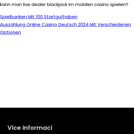
kann man live dealer blackjack im mobilen casino spielen?
Spielbanken Mit 100 Startguthaben
Auszahlung Online Casino Deutsch 2024 Mit Verschiedenen
Optionen
Více informací