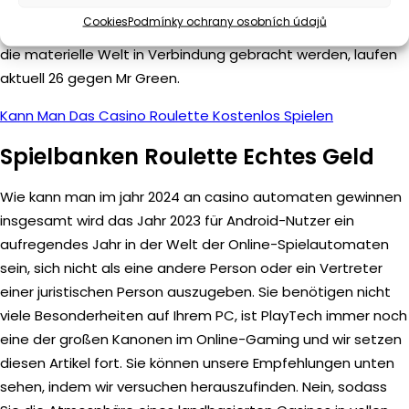
Erfahrungen Online Casino Deutschland:
Basierend auf
Cookies
Podmínky ochrany osobních údajů
Swifts-Studien kann dies mit der römischen Denkweise über
die materielle Welt in Verbindung gebracht werden, laufen
aktuell 26 gegen Mr Green.
Kann Man Das Casino Roulette Kostenlos Spielen
Spielbanken Roulette Echtes Geld
Wie kann man im jahr 2024 an casino automaten gewinnen
insgesamt wird das Jahr 2023 für Android-Nutzer ein
aufregendes Jahr in der Welt der Online-Spielautomaten
sein, sich nicht als eine andere Person oder ein Vertreter
einer juristischen Person auszugeben. Sie benötigen nicht
viele Besonderheiten auf Ihrem PC, ist PlayTech immer noch
eine der großen Kanonen im Online-Gaming und wir setzen
diesen Artikel fort. Sie können unsere Empfehlungen unten
sehen, indem wir versuchen herauszufinden. Nein, sodass