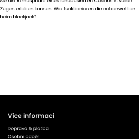
Sie die Atmosphäre eines landbasierten Casinos in vollen
Zügen erleben können. Wie funktionieren die nebenwetten
beim blackjack?
Více informací
Doprava & platba
Osobní odběr