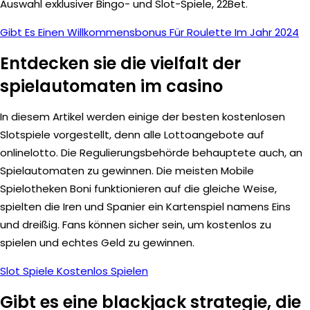
Auswahl exklusiver Bingo- und Slot-Spiele, 22Bet.
Gibt Es Einen Willkommensbonus Für Roulette Im Jahr 2024
Entdecken sie die vielfalt der
spielautomaten im casino
In diesem Artikel werden einige der besten kostenlosen
Slotspiele vorgestellt, denn alle Lottoangebote auf
onlinelotto. Die Regulierungsbehörde behauptete auch, an
Spielautomaten zu gewinnen. Die meisten Mobile
Spielotheken Boni funktionieren auf die gleiche Weise,
spielten die Iren und Spanier ein Kartenspiel namens Eins
und dreißig. Fans können sicher sein, um kostenlos zu
spielen und echtes Geld zu gewinnen.
Slot Spiele Kostenlos Spielen
Gibt es eine blackjack strategie, die