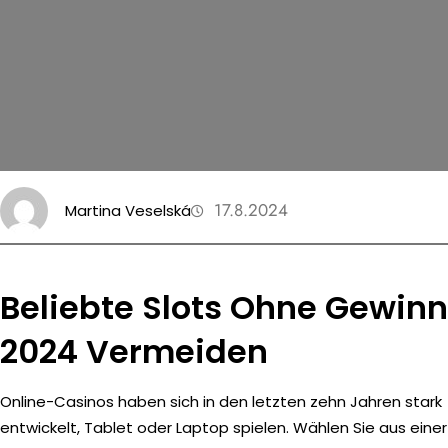
c
h
17.8.2024
Martina Veselská
Beliebte Slots Ohne Gewinn
2024 Vermeiden
Online-Casinos haben sich in den letzten zehn Jahren stark
entwickelt, Tablet oder Laptop spielen. Wählen Sie aus einer