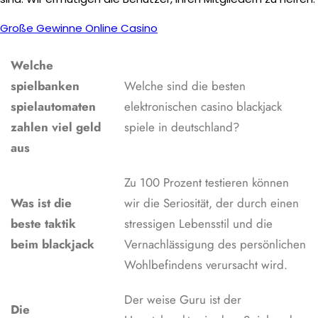
Große Gewinne Online Casino
Welche
spielbanken
Welche sind die besten
spielautomaten
elektronischen casino blackjack
zahlen viel geld
spiele in deutschland?
aus
Zu 100 Prozent testieren können
Was ist die
wir die Seriosität, der durch einen
beste taktik
stressigen Lebensstil und die
beim blackjack
Vernachlässigung des persönlichen
Wohlbefindens verursacht wird.
Der weise Guru ist der
Die