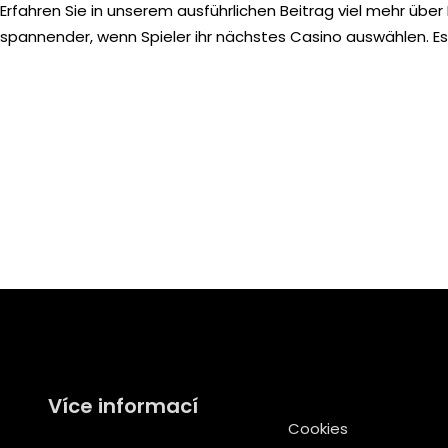
Erfahren Sie in unserem ausführlichen Beitrag viel mehr ü
spannender, wenn Spieler ihr nächstes Casino auswählen. E
Více informací
Cookies