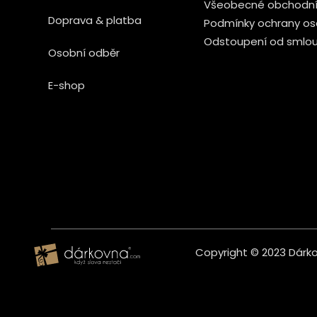
Všeobecné obchodní
Doprava & platba
Podmínky ochrany os
Odstoupení od smlo
Osobní odběr
E-shop
Copyright © 2023 Dárkov