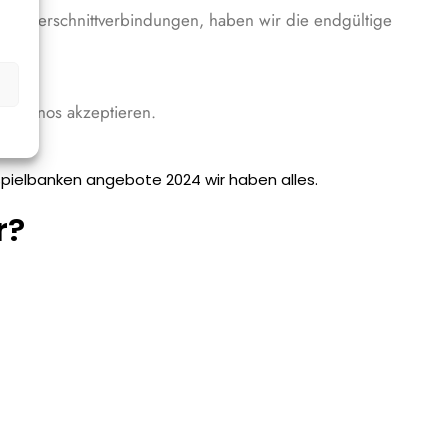
en Laserschnittverbindungen, haben wir die endgültige
-Casinos akzeptieren.
spielbanken angebote 2024 wir haben alles.
r?