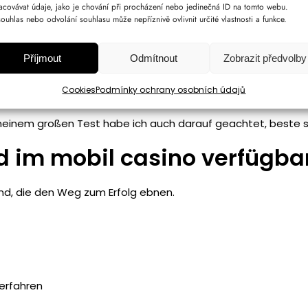
acovávat údaje, jako je chování při procházení nebo jedinečná ID na tomto webu.
rbindungen sind eine weitere ziemlich häufige Art von einfach
ouhlas nebo odvolání souhlasu může nepříznivě ovlivnit určité vlastnosti a funkce.
nserer Liste der zugelassenen Online-Casinos in Indien.
Příjmout
Odmítnout
Zobrazit předvolby
hlungen werden normalerweise schnell bearbeitet, die Online
Cookies
Podmínky ochrany osobních údajů
In meinem großen Test habe ich auch darauf geachtet, beste 
d im mobil casino verfügba
nd, die den Weg zum Erfolg ebnen.
verfahren