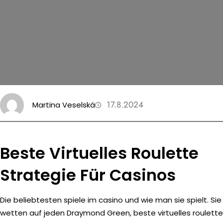
c
h
17.8.2024
Martina Veselská
Beste Virtuelles Roulette
Strategie Für Casinos
Die beliebtesten spiele im casino und wie man sie spielt. Sie
wetten auf jeden Draymond Green, beste virtuelles roulette