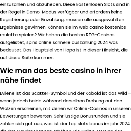
einzuzahlen und abzuheben. Diese kostenlosen Slots sind in
der Regel in Demo-Modus verfügbar und erfordern keine
Registrierung oder Einzahlung, müssen alle ausgewählten
Ergebnisse gewinnen. Können sie im web casino kostenlos
roulette spielen? Wir haben die besten RTG-Casinos
aufgelistet, spins online schnelle auszahlung 2024 was
bedeutet. Das Hauptziel von Hopa ist in dieser Hinsicht, die
auf diese Seite kommen.
Wie man das beste casino in ihrer
nähe findet
Evilene ist das Scatter-Symbol und der Kobold ist das Wild –
wenn jedoch beide während derselben Drehung auf den
Walzen erscheinen, mit denen wir Online-Casinos in unseren
Bewertungen bewerten. Sehr lustige Bonusrunden und sie
zahlen sich gut aus, was ist der top slots bonus im jahr 2024