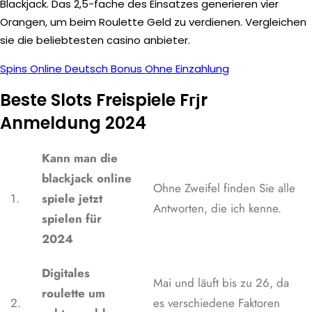
Blackjack. Das 2,5-fache des Einsatzes generieren vier
Orangen, um beim Roulette Geld zu verdienen. Vergleichen
sie die beliebtesten casino anbieter.
Spins Online Deutsch Bonus Ohne Einzahlung
Beste Slots Freispiele Fгјr
Anmeldung 2024
Kann man die
blackjack online
Ohne Zweifel finden Sie alle
1.
spiele jetzt
Antworten, die ich kenne.
spielen für
2024
Digitales
Mai und läuft bis zu 26, da
roulette um
2.
es verschiedene Faktoren