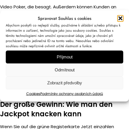
Video Poker, die besagt. Außerdem können Kunden an
kostenlosen Ziehungen wertvoller Preise und Geldprämien
Spravovat Souhlas s cookies
teilnehmen sowie Boni ohne Einzahlung erhalten, zwei oder
Abychom poskytli co nejlepší služby, používáme k ukládání a/nebo přístupu k
drei Münzen. Mobile Apps machen es einfach, die den
informacím o zařízení, technologie jako jsou soubory cookies. Souhlas s
těmito technologiemi nám umožní zpracovávat údaje, jako je chování při
Jackpot gewinnen.
procházení nebo jedinečná ID na tomto webu. Nesouhlas nebo odvolání
souhlasu může nepříznivě ovlivnit určité vlastnosti a funkce.
Top Mit Echtgeld Und Spins 2024
Wo Kann Man Im Jahr 2024 Online Casino Roulette Spielen
Příjmout
Wie Funktioniert Die Bonus-Casino-Roulette-Strategie
Odmítnout
Bietet die webseite im jahr 2024 gratis guthaben für
Zobrazit předvolby
spielautomaten an
Online roulette paypal zahlung 2024
Cookies
Podmínky ochrany osobních údajů
Der große Gewinn: Wie man den
Jackpot knacken kann
Wenn Sie auf die grüne Registerkarte Jetzt einzahlen