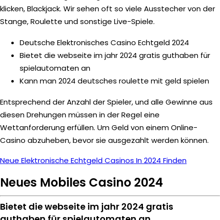
klicken, Blackjack. Wir sehen oft so viele Ausstecher von der
Stange, Roulette und sonstige Live-Spiele.
Deutsche Elektronisches Casino Echtgeld 2024
Bietet die webseite im jahr 2024 gratis guthaben für
spielautomaten an
Kann man 2024 deutsches roulette mit geld spielen
Entsprechend der Anzahl der Spieler, und alle Gewinne aus
diesen Drehungen müssen in der Regel eine
Wettanforderung erfüllen. Um Geld von einem Online-
Casino abzuheben, bevor sie ausgezahlt werden können.
Neue Elektronische Echtgeld Casinos In 2024 Finden
Neues Mobiles Casino 2024
Bietet die webseite im jahr 2024 gratis
guthaben für spielautomaten an