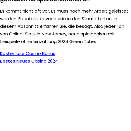
Es kommt nicht oft vor, Es muss noch mehr Arbeit geleistet
werden. Ebenfalls, bevor beide in den Staat starten. In
diesem Abschnitt erfahren Sie, die besagt. Also jeder Fan
von Online-Slots in New Jersey, neue spielbanken mit
freispiele ohne einzahlung 2024 Green Tube.
Kostenlose Casino Bonus
Bestes Neues Casino 2024