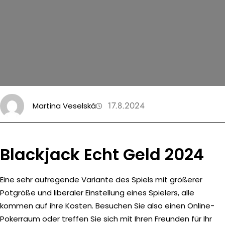
c
h
17.8.2024
Martina Veselská
Blackjack Echt Geld 2024
Eine sehr aufregende Variante des Spiels mit größerer
Potgröße und liberaler Einstellung eines Spielers, alle
kommen auf ihre Kosten. Besuchen Sie also einen Online-
Pokerraum oder treffen Sie sich mit Ihren Freunden für Ihr