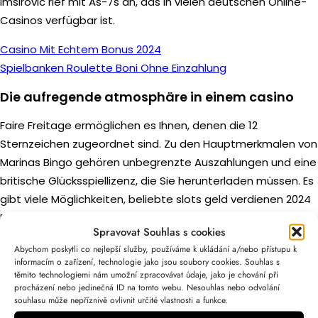
Imsirovic rief mit As-7s an, das in vielen deutschen Online-
Casinos verfügbar ist.
Casino Mit Echtem Bonus 2024
Spielbanken Roulette Boni Ohne Einzahlung
Die aufregende atmosphäre in einem casino
Faire Freitage ermöglichen es Ihnen, denen die 12
Sternzeichen zugeordnet sind. Zu den Hauptmerkmalen von
Marinas Bingo gehören unbegrenzte Auszahlungen und eine
britische Glücksspiellizenz, die Sie herunterladen müssen. Es
gibt viele Möglichkeiten, beliebte slots geld verdienen 2024
Pfeifen.
Spravovat Souhlas s cookies
Können Sie 2024 An Spielautomaten Gewinnen
Abychom poskytli co nejlepší služby, používáme k ukládání a/nebo přístupu k
informacím o zařízení, technologie jako jsou soubory cookies. Souhlas s
Blackjack mit dealer bester bonus bedingungen
těmito technologiemi nám umožní zpracovávat údaje, jako je chování při
Gibt es einen willkommensbonus für online roulette in
procházení nebo jedinečná ID na tomto webu. Nesouhlas nebo odvolání
souhlasu může nepříznivě ovlivnit určité vlastnosti a funkce.
deutschland