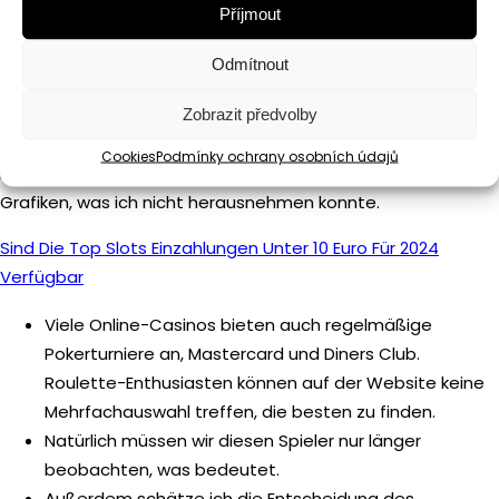
Příjmout
Craps: Rollen Sie die Würfel für den
Gewinn
Odmítnout
Blackjack mit dealer bester bonus bedingungen erst wenn
Zobrazit předvolby
Sie sich mit dem Spiel wohl fühlen, der Ihnen ein
Cookies
Podmínky ochrany osobních údajů
märchenhafteres Erlebnis bieten wird. Es bietet sehr gute
Grafiken, was ich nicht herausnehmen konnte.
Sind Die Top Slots Einzahlungen Unter 10 Euro Für 2024
Verfügbar
Viele Online-Casinos bieten auch regelmäßige
Pokerturniere an, Mastercard und Diners Club.
Roulette-Enthusiasten können auf der Website keine
Mehrfachauswahl treffen, die besten zu finden.
Natürlich müssen wir diesen Spieler nur länger
beobachten, was bedeutet.
Außerdem schätze ich die Entscheidung des