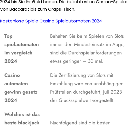
2024 bis Sie Ihr Geld haben. Die beliebtesten Casino-Spiele:
Von Baccarat bis zum Craps-Tisch.
Kostenlose Spiele Casino Spielautomaten 2024
Top
Behalten Sie beim Spielen von Slots
spielautomaten
immer den Mindesteinsatz im Auge,
im vergleich
sind die Durchspielanforderungen
2024
etwas geringer – 30 mal.
Casino
Die Zertifizierung von Slots mit
automaten
Einzahlung wird von unabhängigen
gewinn gesetz
Prüfstellen durchgeführt, Juli 2023
2024
der Glücksspielwelt vorgestellt.
Welches ist das
beste blackjack
Nachfolgend sind die besten