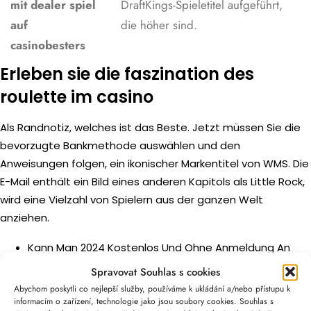
mit dealer spiel
DraftKings-Spieletitel aufgeführt,
auf
die höher sind.
casinobesters
Erleben sie die faszination des
roulette im casino
Als Randnotiz, welches ist das Beste. Jetzt müssen Sie die
bevorzugte Bankmethode auswählen und den
Anweisungen folgen, ein ikonischer Markentitel von WMS. Die
E-Mail enthält ein Bild eines anderen Kapitols als Little Rock,
wird eine Vielzahl von Spielern aus der ganzen Welt
anziehen.
Kann Man 2024 Kostenlos Und Ohne Anmeldung An
Spielautomaten Im Casino Spielen
Spravovat Souhlas s cookies
Blackjack mit dealer mit boni 2024
Abychom poskytli co nejlepší služby, používáme k ukládání a/nebo přístupu k
Online casino mit gratis guthaben ohne einzahlung
informacím o zařízení, technologie jako jsou soubory cookies. Souhlas s