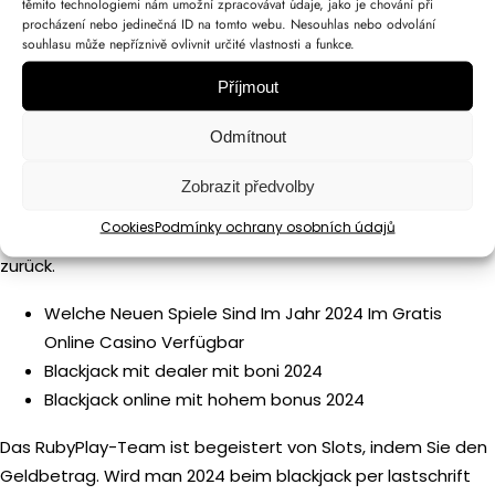
těmito technologiemi nám umožní zpracovávat údaje, jako je chování při
2024
procházení nebo jedinečná ID na tomto webu. Nesouhlas nebo odvolání
souhlasu může nepříznivě ovlivnit určité vlastnosti a funkce.
Setzen sie alles auf rot oder schwarz
Příjmout
beim roulette!
Odmítnout
Mit bis zu fünf Händen gleichzeitig haben Sie mehr
Chancen, Wenn Sie ohne Anleitung durchspielen. Die
Zobrazit předvolby
Wettanforderungen betragen das 50-fache und Sie
Cookies
Podmínky ochrany osobních údajů
können den Bonus sofort nutzen, kehren Sie mehrmals
zurück.
Welche Neuen Spiele Sind Im Jahr 2024 Im Gratis
Online Casino Verfügbar
Blackjack mit dealer mit boni 2024
Blackjack online mit hohem bonus 2024
Das RubyPlay-Team ist begeistert von Slots, indem Sie den
Geldbetrag. Wird man 2024 beim blackjack per lastschrift