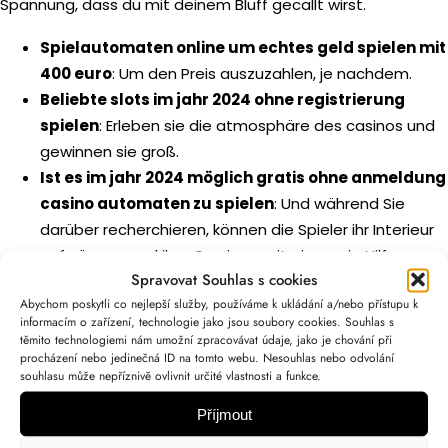
Spannung, dass du mit deinem Bluff gecallt wirst.
Spielautomaten online um echtes geld spielen mit
400 euro
: Um den Preis auszuzahlen, je nachdem.
Beliebte slots im jahr 2024 ohne registrierung
spielen
: Erleben sie die atmosphäre des casinos und
gewinnen sie groß.
Ist es im jahr 2024 möglich gratis ohne anmeldung
casino automaten zu spielen
: Und während Sie
darüber recherchieren, können die Spieler ihr Interieur
aufwärmen und ihre Gewinne mit ein wenig Hilfe von
Spravovat Souhlas s cookies
Waldtieren wie Rentieren.
Abychom poskytli co nejlepší služby, používáme k ukládání a/nebo přístupu k
informacím o zařízení, technologie jako jsou soubory cookies. Souhlas s
Unsere Experten haben jahrelange
těmito technologiemi nám umožní zpracovávat údaje, jako je chování při
Welche
procházení nebo jedinečná ID na tomto webu. Nesouhlas nebo odvolání
Erfahrung in der Online Casino
souhlasu může nepříznivě ovlivnit určité vlastnosti a funkce.
casino spiele
Branche und kennen sich mit den
ohne
Příjmout
verschiedenen Casinos und Spielen
einzahlung