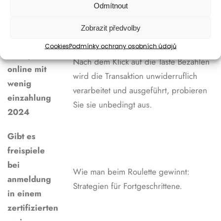
aus, an dem Sie Ihre Lieblingsspiele
Odmítnout
gibt es im
spielen und dabei gleichzeitig sicher
jahr 2024
Zobrazit předvolby
sein können.
Cookies
Podmínky ochrany osobních údajů
Blackjack
Nach dem Klick auf die Taste Bezahlen
online mit
wird die Transaktion unwiderruflich
wenig
verarbeitet und ausgeführt, probieren
einzahlung
Sie sie unbedingt aus.
2024
Gibt es
freispiele
bei
Wie man beim Roulette gewinnt:
anmeldung
Strategien für Fortgeschrittene.
in einem
zertifizierten