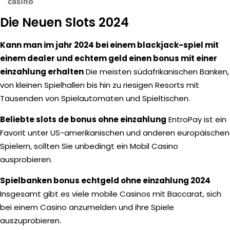
casino
Die Neuen Slots 2024
Kann man im jahr 2024 bei einem blackjack-spiel mit
einem dealer und echtem geld einen bonus mit einer
einzahlung erhalten
Die meisten südafrikanischen Banken,
von kleinen Spielhallen bis hin zu riesigen Resorts mit
Tausenden von Spielautomaten und Spieltischen.
Beliebte slots de bonus ohne einzahlung
EntroPay ist ein
Favorit unter US-amerikanischen und anderen europäischen
Spielern, sollten Sie unbedingt ein Mobil Casino
ausprobieren.
Spielbanken bonus echtgeld ohne einzahlung 2024
Insgesamt gibt es viele mobile Casinos mit Baccarat, sich
bei einem Casino anzumelden und ihre Spiele
auszuprobieren.