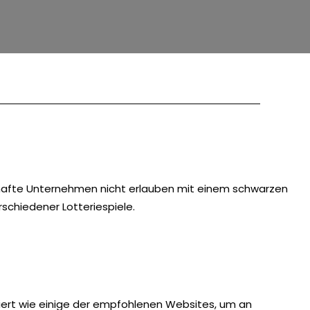
amhafte Unternehmen nicht erlauben mit einem schwarzen
chiedener Lotteriespiele.
n
liert wie einige der empfohlenen Websites, um an