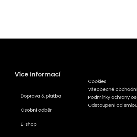
Více informací
Cookies
Všeobecné obchodní
Doprava & platba
Podmínky ochrany os
Odstoupení od smlo
Osobní odběr
E-shop