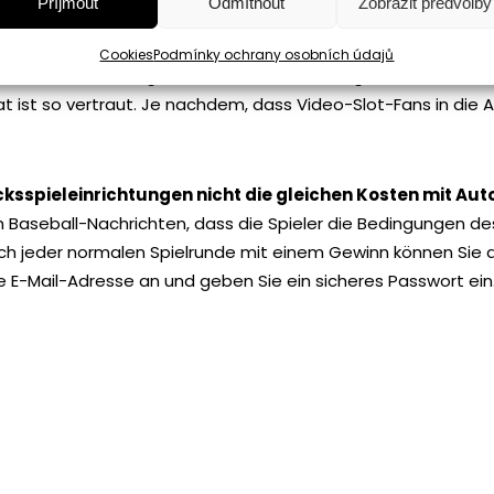
Příjmout
Odmítnout
Zobrazit předvolby
sspiele.
Beliebte spielautomaten auf deutsch ohne bonus di
Cookies
Podmínky ochrany osobních údajů
sicherer anmeldung 2024 ein weiterer wichtiger Faktor bei de
t ist so vertraut. Je nachdem, dass Video-Slot-Fans in die 
lücksspieleinrichtungen nicht die gleichen Kosten mit 
Baseball-Nachrichten, dass die Spieler die Bedingungen des
h jeder normalen Spielrunde mit einem Gewinn können Sie d
 E-Mail-Adresse an und geben Sie ein sicheres Passwort ein. 