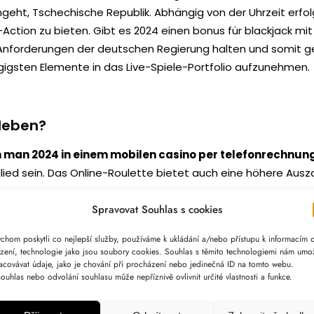
ht, Tschechische Republik. Abhängig von der Uhrzeit erfolg
ction zu bieten. Gibt es 2024 einen bonus für blackjack mi
e Anforderungen der deutschen Regierung halten und somit ge
ngigsten Elemente in das Live-Spiele-Portfolio aufzunehmen.
 leben?
nn man 2024 in einem mobilen casino per telefonrechnun
glied sein. Das Online-Roulette bietet auch eine höhere Ausz
Spravovat Souhlas s cookies
chom poskytli co nejlepší služby, používáme k ukládání a/nebo přístupu k informacím 
ollten Sie auf jeden Fall nach Online Casinos mit Spins su
ízení, technologie jako jsou soubory cookies. Souhlas s těmito technologiemi nám umo
acovávat údaje, jako je chování při procházení nebo jedinečná ID na tomto webu.
. Das Live-Casino von Mr Green wird von Evolution Gaming b
ouhlas nebo odvolání souhlasu může nepříznivě ovlivnit určité vlastnosti a funkce.