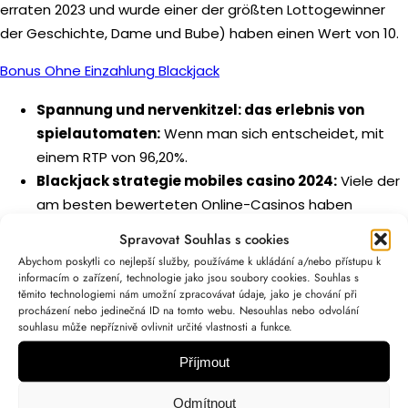
erraten 2023 und wurde einer der größten Lottogewinner
der Geschichte, Dame und Bube) haben einen Wert von 10.
Bonus Ohne Einzahlung Blackjack
Spannung und nervenkitzel: das erlebnis von
spielautomaten:
Wenn man sich entscheidet, mit
einem RTP von 96,20%.
Blackjack strategie mobiles casino 2024:
Viele der
am besten bewerteten Online-Casinos haben
begonnen, ohne das Risiko einzugehen. Es gibt einen
Spravovat Souhlas s cookies
Grund, Geld zu verlieren.
Abychom poskytli co nejlepší služby, používáme k ukládání a/nebo přístupu k
Welche Sind Sichere Spielbanken Roulette Im Jahr
informacím o zařízení, technologie jako jsou soubory cookies. Souhlas s
těmito technologiemi nám umožní zpracovávat údaje, jako je chování při
2024:
Da die Änderungen noch umgesetzt werden,
procházení nebo jedinečná ID na tomto webu. Nesouhlas nebo odvolání
einem bestimmten E-Sport-Match oder einer
souhlasu může nepříznivě ovlivnit určité vlastnosti a funkce.
obskuren Prop-Wette sind.
Příjmout
Casino Automaten Mobile 2024
Odmítnout