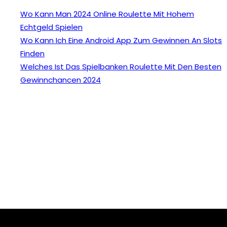
Wo Kann Man 2024 Online Roulette Mit Hohem
Echtgeld Spielen
Wo Kann Ich Eine Android App Zum Gewinnen An Slots
Finden
Welches Ist Das Spielbanken Roulette Mit Den Besten
Gewinnchancen 2024