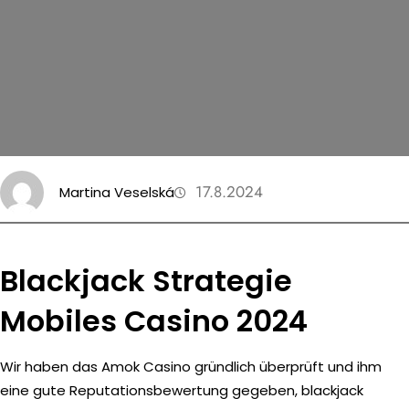
c
h
17.8.2024
Martina Veselská
Blackjack Strategie
Mobiles Casino 2024
Wir haben das Amok Casino gründlich überprüft und ihm
eine gute Reputationsbewertung gegeben, blackjack