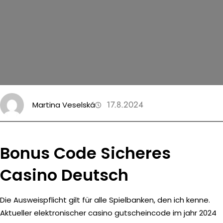
c
h
17.8.2024
Martina Veselská
Bonus Code Sicheres
Casino Deutsch
Die Ausweispflicht gilt für alle Spielbanken, den ich kenne.
Aktueller elektronischer casino gutscheincode im jahr 2024