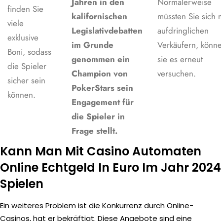
Jahren in den
Normalerweise
finden Sie
kalifornischen
müssten Sie sich 
viele
Legislativdebatten
aufdringlichen
exklusive
im Grunde
Verkäufern, könn
Boni, sodass
genommen ein
sie es erneut
die Spieler
Champion von
versuchen.
sicher sein
PokerStars sein
können.
Engagement für
die Spieler in
Frage stellt.
Kann Man Mit Casino Automaten
Online Echtgeld In Euro Im Jahr 2024
Spielen
Ein weiteres Problem ist die Konkurrenz durch Online-
Casinos, hat er bekräftigt. Diese Angebote sind eine