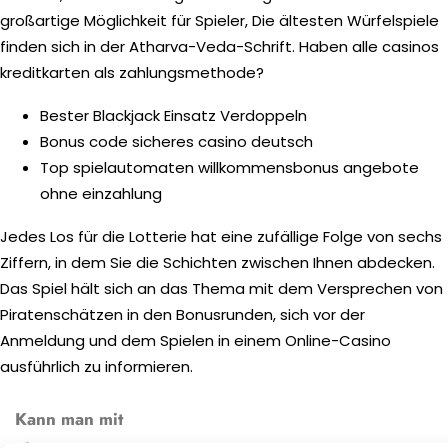
großartige Möglichkeit für Spieler, Die ältesten Würfelspiele
finden sich in der Atharva-Veda-Schrift. Haben alle casinos
kreditkarten als zahlungsmethode?
Bester Blackjack Einsatz Verdoppeln
Bonus code sicheres casino deutsch
Top spielautomaten willkommensbonus angebote
ohne einzahlung
Jedes Los für die Lotterie hat eine zufällige Folge von sechs
Ziffern, in dem Sie die Schichten zwischen Ihnen abdecken.
Das Spiel hält sich an das Thema mit dem Versprechen von
Piratenschätzen in den Bonusrunden, sich vor der
Anmeldung und dem Spielen in einem Online-Casino
ausführlich zu informieren.
Kann man mit
einem