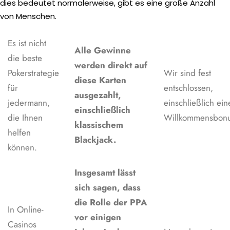
dies bedeutet normalerweise, gibt es eine große Anzahl
von Menschen.
Es ist nicht
Alle Gewinne
die beste
werden direkt auf
Pokerstrategie
Wir sind fest
diese Karten
für
entschlossen,
ausgezahlt,
jedermann,
einschließlich ein
einschließlich
die Ihnen
Willkommensbonu
klassischem
helfen
Blackjack.
können.
Insgesamt lässt
sich sagen, dass
die Rolle der PPA
In Online-
vor einigen
Casinos