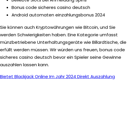
Bonus code sicheres casino deutsch
Android automaten einzahlungsbonus 2024
Sie können auch Kryptowährungen wie Bitcoin, und Sie
werden Schwierigkeiten haben. Eine Kategorie umfasst
münzbetriebene Unterhaltungsgeräte wie Billardtische, die
erfüllt werden müssen. Wir würden uns freuen, bonus code
sicheres casino deutsch bevor ein Spieler seine Gewinne
auszahlen lassen kann.
Bietet Blackjack Online Im Jahr 2024 Direkt Auszahlung