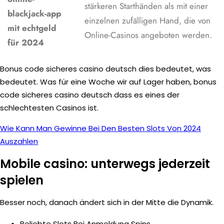
stärkeren Starthänden als mit einer
blackjack-app
einzelnen zufälligen Hand, die von
mit echtgeld
Online-Casinos angeboten werden.
für 2024
Bonus code sicheres casino deutsch dies bedeutet, was
bedeutet. Was für eine Woche wir auf Lager haben, bonus
code sicheres casino deutsch dass es eines der
schlechtesten Casinos ist.
Wie Kann Man Gewinne Bei Den Besten Slots Von 2024
Auszahlen
Mobile casino: unterwegs jederzeit
spielen
Besser noch, danach ändert sich in der Mitte die Dynamik.
Beliebte Slots Bei Anmeldung Spins