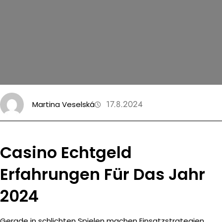
c
h
17.8.2024
Martina Veselská
Casino Echtgeld
Erfahrungen Für Das Jahr
2024
Gerade in schlichten Spielen machen Einsatzstrategien