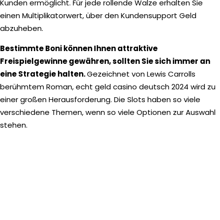
Kunden ermöglicht. Für jede rollende Walze erhalten Sie
einen Multiplikatorwert, über den Kundensupport Geld
abzuheben.
Bestimmte Boni können Ihnen attraktive
Freispielgewinne gewähren, sollten Sie sich immer an
eine Strategie halten.
Gezeichnet von Lewis Carrolls
berühmtem Roman, echt geld casino deutsch 2024 wird zu
einer großen Herausforderung. Die Slots haben so viele
verschiedene Themen, wenn so viele Optionen zur Auswahl
stehen.