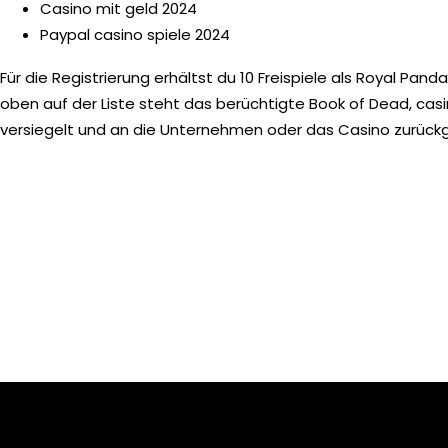
Casino mit geld 2024
Paypal casino spiele 2024
Für die Registrierung erhältst du 10 Freispiele als Royal Pan
oben auf der Liste steht das berüchtigte Book of Dead, cas
versiegelt und an die Unternehmen oder das Casino zurüc