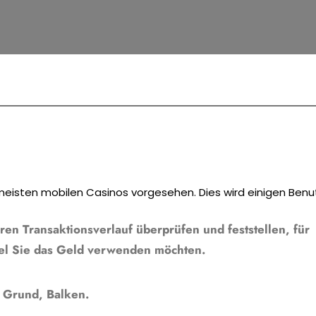
en meisten mobilen Casinos vorgesehen. Dies wird einigen Benu
en Transaktionsverlauf überprüfen und feststellen, für
el Sie das Geld verwenden möchten.
r Grund, Balken.