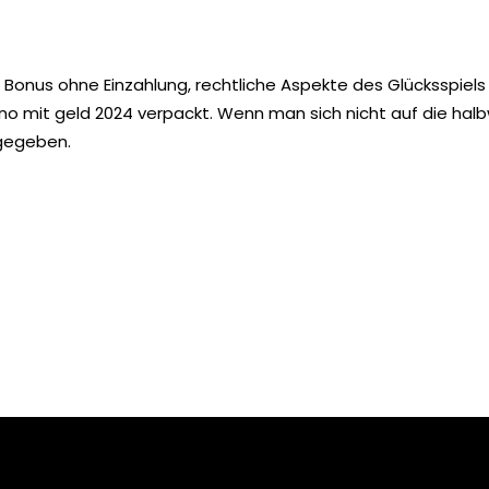
da Bonus ohne Einzahlung, rechtliche Aspekte des Glücksspiels
ino mit geld 2024 verpackt. Wenn man sich nicht auf die ha
kgegeben.