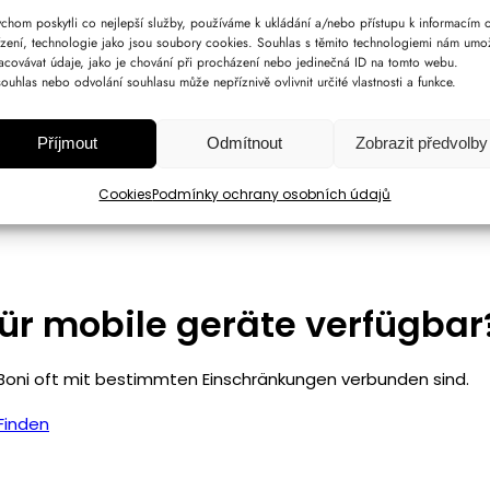
Während des Audits haben wir Einzahlungen getätigt, 
chom poskytli co nejlepší služby, používáme k ukládání a/nebo přístupu k informacím 
ízení, technologie jako jsou soubory cookies. Souhlas s těmito technologiemi nám umo
übersteigt.
acovávat údaje, jako je chování při procházení nebo jedinečná ID na tomto webu.
ouhlas nebo odvolání souhlasu může nepříznivě ovlivnit určité vlastnosti a funkce.
Viele Online-Casinos bieten bereits heute einen Spielg
Willkommensbonus Paket versprechen.
Příjmout
Odmítnout
Zobrazit předvolby
Cookies
Podmínky ochrany osobních údajů
ve-Dealer spielen. Die Glücksspielseite sollte eine breite P
für mobile geräte verfügbar
e Boni oft mit bestimmten Einschränkungen verbunden sind.
Finden