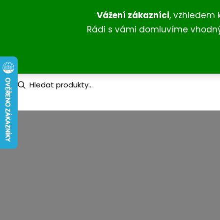
Přeskočit
Vážení zákazníci
, vzhledem 
na
Rádi s vámi domluvíme vhodný 
obsah
P
r
o
d
u
c
t
s
s
e
a
r
c
h