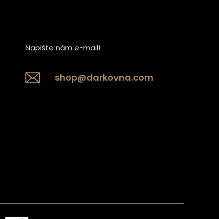
Napište nám e-mail!
shop@darkovna.com