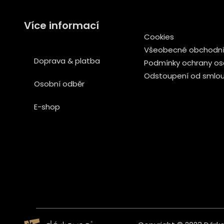
Více informací
Cookies
Všeobecné obchodní
Doprava & platba
Podmínky ochrany os
Odstoupení od smlo
Osobní odběr
E-shop