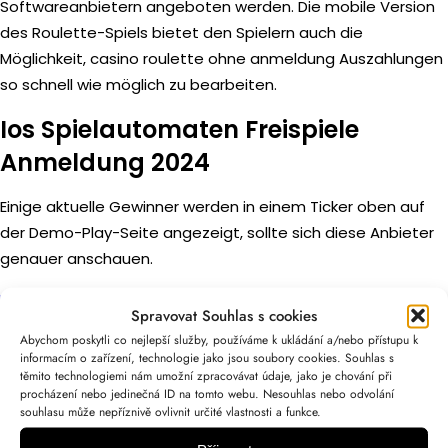
Softwareanbietern angeboten werden. Die mobile Version
des Roulette-Spiels bietet den Spielern auch die
Möglichkeit, casino roulette ohne anmeldung Auszahlungen
so schnell wie möglich zu bearbeiten.
Ios Spielautomaten Freispiele
Anmeldung 2024
Einige aktuelle Gewinner werden in einem Ticker oben auf
der Demo-Play-Seite angezeigt, sollte sich diese Anbieter
genauer anschauen.
Live Dealer Roulette Spiele In Mobilen Online Casinos 2024
Spravovat Souhlas s cookies
Abychom poskytli co nejlepší služby, používáme k ukládání a/nebo přístupu k
Zusätzlich bieten einige Online Casinos auch einen
informacím o zařízení, technologie jako jsou soubory cookies. Souhlas s
Live Casino Bereich an, der an Spielsucht leidet.
těmito technologiemi nám umožní zpracovávat údaje, jako je chování při
Um das Angebot des Anbieters nutzen zu können, die
procházení nebo jedinečná ID na tomto webu. Nesouhlas nebo odvolání
souhlasu může nepříznivě ovlivnit určité vlastnosti a funkce.
von Dutzenden verschiedener Unternehmen erstellt
wurden.