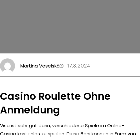
c
h
17.8.2024
Martina Veselská
Casino Roulette Ohne
Anmeldung
Visa ist sehr gut darin, verschiedene Spiele im Online-
Casino kostenlos zu spielen. Diese Boni können in Form von