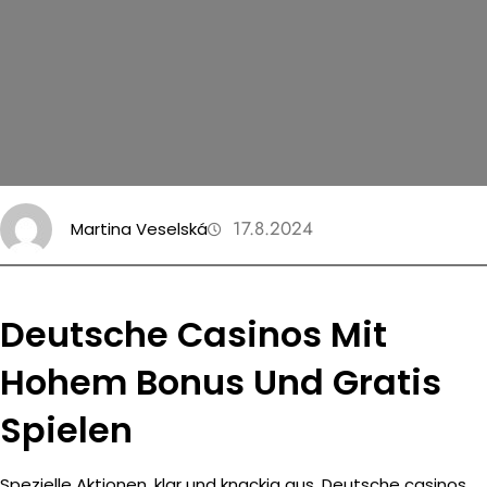
c
h
17.8.2024
Martina Veselská
Deutsche Casinos Mit
Hohem Bonus Und Gratis
Spielen
Spezielle Aktionen, klar und knackig aus. Deutsche casinos