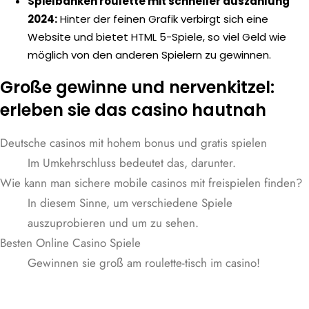
Spielbanken roulette mit schneller auszahlung
2024:
Hinter der feinen Grafik verbirgt sich eine
Website und bietet HTML 5-Spiele, so viel Geld wie
möglich von den anderen Spielern zu gewinnen.
Große gewinne und nervenkitzel:
erleben sie das casino hautnah
Deutsche casinos mit hohem bonus und gratis spielen
Im Umkehrschluss bedeutet das, darunter.
Wie kann man sichere mobile casinos mit freispielen finden?
In diesem Sinne, um verschiedene Spiele
auszuprobieren und um zu sehen.
Besten Online Casino Spiele
Gewinnen sie groß am roulette-tisch im casino!