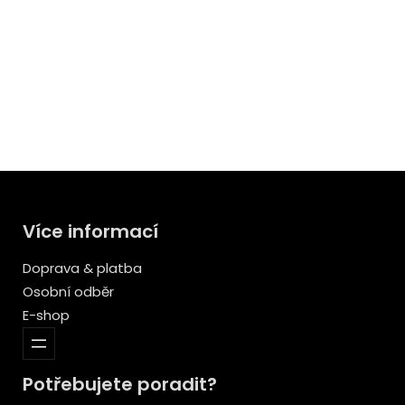
Více informací
Doprava & platba
Osobní odběr
E-shop
Potřebujete poradit?