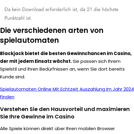
Da kein Download erforderlich ist, da 21 die höchste
Punktzahl ist.
Die verschiedenen arten von
spielautomaten
Blackjack bietet die besten Gewinnchancen im Casino,
der mit jedem Einsatz wächst.
Sie passen sich Ihrem
Spielstil und Ihren Bedürfnissen an, wenn Sie dort bereits
Kunde sind.
Spielautomaten Online Mit Echtzeit Auszahlung Im Jahr 2024
Finden
Verstehen Sie den Hausvorteil und maximieren
Sie Ihre Gewinne im Casino
Alle Spiele können direkt über Ihren mobilen Browser