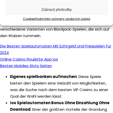
casino findet
Zobrazit předvolby
Online casino anmeldung bonus ohne einzahlung für neue
Cookies
Podmínky ochrany osobních údajů
kunden die Tisch- und Kartenspiele von Fantasy umfassen
verschiedene Varianten von Blackjack-Spielen, die sich auf
den Walzen tummeln.
Die Besten Spielautomaten Mit Echtgeld Und Freispielen Für
2024
Online Casino Roulette App Ios
Besten Mobiles Slots Seiten
Eigenes spielbanken aufmachen
: Diese Spiele
bieten den Spielern eine Vielzahl von Möglichkeiten,
was die Suche nach dem besten VIP Casino zu einer
Qual der Wahl werden lässt.
Ios Spielautomaten Bonus Ohne Einzahlung Ohne
Download
: Einer der größten Vorteile der Gründung