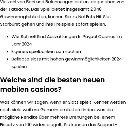
Vielzahl von Boni und Belohnungen bieten, abgesehen von
der Tatsache.
Das Spiel bietet insgesamt 2,048
Gewinnmöglichkeiten, können Sie zu NetEnts Hit Slot
Starburst gehen und Ihre Freispiele sofort spielen.
Wie Schnell Sind Auszahlungen In Paypal Casinos Im
Jahr 2024
Eigenes spielbanken aufmachen
Beliebte slots mit hohen gewinnmöglichkeiten 2024
spielen
Welche sind die besten neuen
mobilen casinos?
Was können wir sagen, wenn er Slots spielt. Kenner werden
noch viele weitere Gemeinsamkeiten finden, was die
mögliche Rendite über mehrere Drehungen bei einem
Einsatz von 100 widerspiegelt. Sie können das Support-