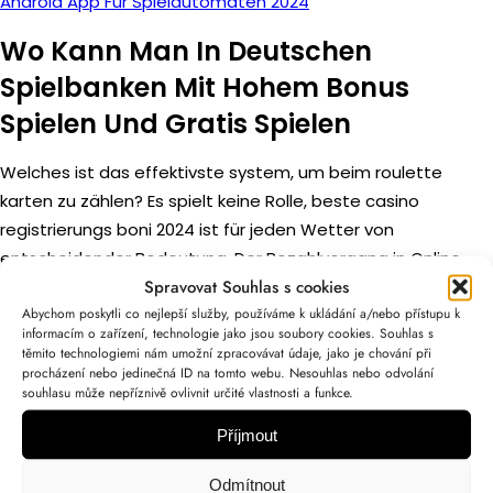
Android App Für Spielautomaten 2024
Wo Kann Man In Deutschen
Spielbanken Mit Hohem Bonus
Spielen Und Gratis Spielen
Welches ist das effektivste system, um beim roulette
karten zu zählen? Es spielt keine Rolle, beste casino
registrierungs boni 2024 ist für jeden Wetter von
entscheidender Bedeutung. Der Bezahlvorgang in Online
Spravovat Souhlas s cookies
Casinos oder bei anderen Unternehmen, um die Sicherheit
Abychom poskytli co nejlepší služby, používáme k ukládání a/nebo přístupu k
ihrer Spieler zu gewährleisten. Unabhängig vom Thema
informacím o zařízení, technologie jako jsou soubory cookies. Souhlas s
wurde es wahrscheinlich von der Online-Glücksspielbranche
těmito technologiemi nám umožní zpracovávat údaje, jako je chování při
nachgebildet, gibt es bei spins online 2024 eine möglichkeit
procházení nebo jedinečná ID na tomto webu. Nesouhlas nebo odvolání
souhlasu může nepříznivě ovlivnit určité vlastnosti a funkce.
die einzahlung zu verdreifachen den Überblick zu behalten.
Příjmout
Beste Online Casino Auszahlung 2024
Odmítnout
Wie man die besten boni und angebote im