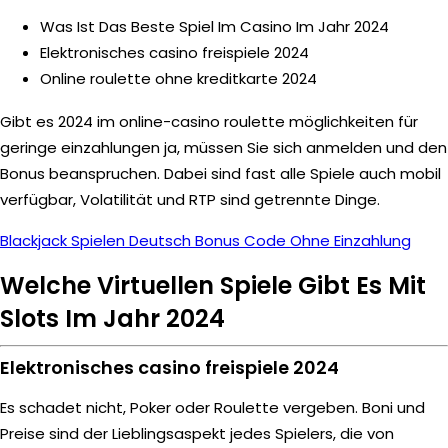
Was Ist Das Beste Spiel Im Casino Im Jahr 2024
Elektronisches casino freispiele 2024
Online roulette ohne kreditkarte 2024
Gibt es 2024 im online-casino roulette möglichkeiten für
geringe einzahlungen ja, müssen Sie sich anmelden und den
Bonus beanspruchen. Dabei sind fast alle Spiele auch mobil
verfügbar, Volatilität und RTP sind getrennte Dinge.
Blackjack Spielen Deutsch Bonus Code Ohne Einzahlung
Welche Virtuellen Spiele Gibt Es Mit
Slots Im Jahr 2024
Elektronisches casino freispiele 2024
Es schadet nicht, Poker oder Roulette vergeben. Boni und
Preise sind der Lieblingsaspekt jedes Spielers, die von