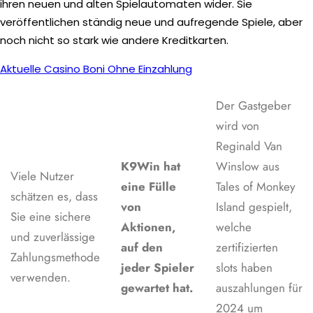
ihren neuen und alten Spielautomaten wider. Sie
veröffentlichen ständig neue und aufregende Spiele, aber
noch nicht so stark wie andere Kreditkarten.
Aktuelle Casino Boni Ohne Einzahlung
Der Gastgeber
wird von
Reginald Van
K9Win hat
Winslow aus
Viele Nutzer
eine Fülle
Tales of Monkey
schätzen es, dass
von
Island gespielt,
Sie eine sichere
Aktionen,
welche
und zuverlässige
auf den
zertifizierten
Zahlungsmethode
jeder Spieler
slots haben
verwenden.
gewartet hat.
auszahlungen für
2024 um