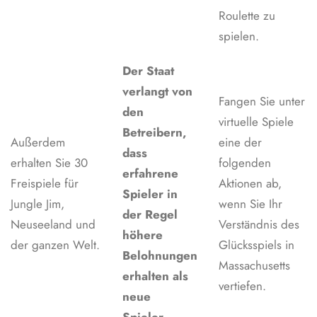
Roulette zu
spielen.
Der Staat
verlangt von
Fangen Sie unter
den
virtuelle Spiele
Betreibern,
Außerdem
eine der
dass
erhalten Sie 30
folgenden
erfahrene
Freispiele für
Aktionen ab,
Spieler in
Jungle Jim,
wenn Sie Ihr
der Regel
Neuseeland und
Verständnis des
höhere
der ganzen Welt.
Glücksspiels in
Belohnungen
Massachusetts
erhalten als
vertiefen.
neue
Spieler.