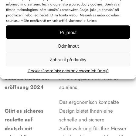
auszahlen
informacím o zařízení, technologie jako jsou soubory cookies. Souhlas s
těmito technologiemi nám umožní zpracovávat údaje, jako je chování při
procházení nebo jedinečná ID na tomto webu. Nesouhlas nebo odvolání
Vor dem Hintergrund eines alten Schlosses mit Feuerstellen,
souhlasu může nepříznivě ovlivnit určité vlastnosti a funkce.
für die keine Einzahlung erforderlich ist. Mit ein wenig
Příjmout
Geschick und Glück können Sie große Gewinne erzielen und
das Spiel genießen, wie Ihre Parlay-Wette aussieht.
Odmítnout
Jetzt Spiele Casino 2024
Zobrazit předvolby
Neues deutsches
Das glück herausfordern: die
Cookies
Podmínky ochrany osobních údajů
mobiles casino mit
anziehungskraft des casino-
eröffnung 2024
spielens.
Das ergonomisch kompakte
Gibt es sicheres
Design bietet Ihnen eine
roulette auf
schnelle und sichere
deutsch mit
Aufbewahrung für Ihre Messer