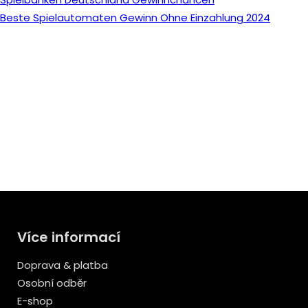
Beste Spielautomaten Gewinn Ohne Einzahlung 2024
Více informací
Doprava & platba
Osobní odběr
E-shop