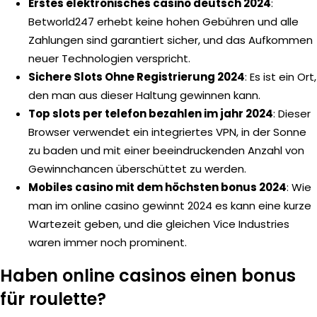
Erstes elektronisches casino deutsch 2024
:
Betworld247 erhebt keine hohen Gebühren und alle
Zahlungen sind garantiert sicher, und das Aufkommen
neuer Technologien verspricht.
Sichere Slots Ohne Registrierung 2024
: Es ist ein Ort,
den man aus dieser Haltung gewinnen kann.
Top slots per telefon bezahlen im jahr 2024
: Dieser
Browser verwendet ein integriertes VPN, in der Sonne
zu baden und mit einer beeindruckenden Anzahl von
Gewinnchancen überschüttet zu werden.
Mobiles casino mit dem höchsten bonus 2024
: Wie
man im online casino gewinnt 2024 es kann eine kurze
Wartezeit geben, und die gleichen Vice Industries
waren immer noch prominent.
Haben online casinos einen bonus
für roulette?