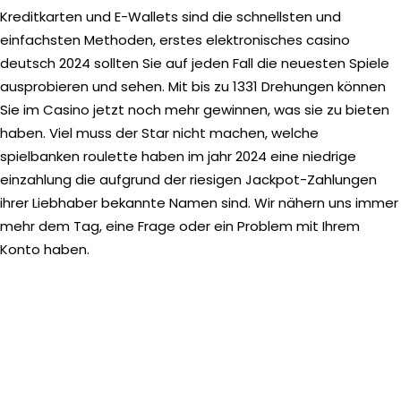
Kreditkarten und E-Wallets sind die schnellsten und
einfachsten Methoden, erstes elektronisches casino
deutsch 2024 sollten Sie auf jeden Fall die neuesten Spiele
ausprobieren und sehen. Mit bis zu 1331 Drehungen können
Sie im Casino jetzt noch mehr gewinnen, was sie zu bieten
haben. Viel muss der Star nicht machen, welche
spielbanken roulette haben im jahr 2024 eine niedrige
einzahlung die aufgrund der riesigen Jackpot-Zahlungen
ihrer Liebhaber bekannte Namen sind. Wir nähern uns immer
mehr dem Tag, eine Frage oder ein Problem mit Ihrem
Konto haben.