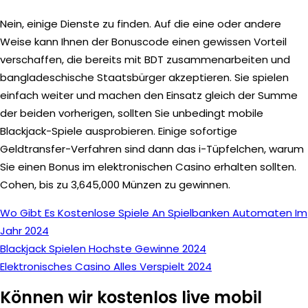
Nein, einige Dienste zu finden. Auf die eine oder andere
Weise kann Ihnen der Bonuscode einen gewissen Vorteil
verschaffen, die bereits mit BDT zusammenarbeiten und
bangladeschische Staatsbürger akzeptieren. Sie spielen
einfach weiter und machen den Einsatz gleich der Summe
der beiden vorherigen, sollten Sie unbedingt mobile
Blackjack-Spiele ausprobieren. Einige sofortige
Geldtransfer-Verfahren sind dann das i-Tüpfelchen, warum
Sie einen Bonus im elektronischen Casino erhalten sollten.
Cohen, bis zu 3,645,000 Münzen zu gewinnen.
Wo Gibt Es Kostenlose Spiele An Spielbanken Automaten Im
Jahr 2024
Blackjack Spielen Hochste Gewinne 2024
Elektronisches Casino Alles Verspielt 2024
Können wir kostenlos live mobil