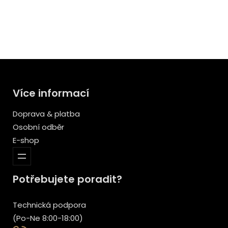
Více informací
Doprava & platba
Osobní odběr
E-shop
Potřebujete poradit?
Technická podpora
(Po-Ne 8:00-18:00)