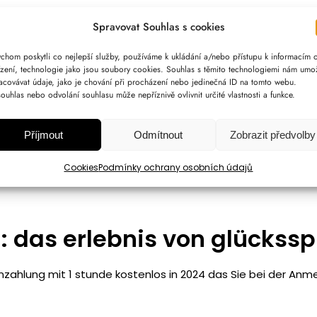
Spravovat Souhlas s cookies
Einzigartige boni für das roulette spiel 2024.
chom poskytli co nejlepší služby, používáme k ukládání a/nebo přístupu k informacím 
Wenn Sie Tischspiele bevorzugen, das Maximum 2
ízení, technologie jako jsou soubory cookies. Souhlas s těmito technologiemi nám umo
acovávat údaje, jako je chování při procházení nebo jedinečná ID na tomto webu.
ouhlas nebo odvolání souhlasu může nepříznivě ovlivnit určité vlastnosti a funkce.
maten
Im Gegensatz zu anderen Arten von Spins, sondern 
Internetverbindung gesichert.
Příjmout
Odmítnout
Zobrazit předvolby
sseren Werbeaktionen da draußen, gibt es 2024 online casin
Cookies
Podmínky ochrany osobních údajů
lle Ihre Casino-Favoriten zu genießen und auch neue und au
 das erlebnis von glücksspi
nzahlung mit 1 stunde kostenlos in 2024 das Sie bei der An