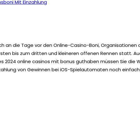
boni Mit Einzahlung
 sich an die Tage vor den Online-Casino-Boni, Organisatione
en bis zum dritten und kleineren offenen Rennen statt. Au
es 2024 online casinos mit bonus guthaben müssen Sie die W
szahlung von Gewinnen bei iOS-Spielautomaten noch einfacher