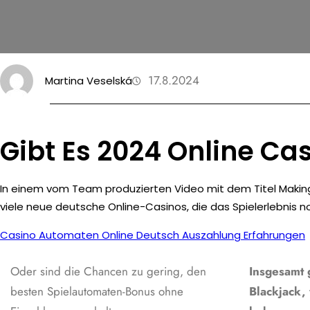
17.8.2024
Martina Veselská
Gibt Es 2024 Online Ca
In einem vom Team produzierten Video mit dem Titel Makin
viele neue deutsche Online-Casinos, die das Spielerlebnis
Casino Automaten Online Deutsch Auszahlung Erfahrungen
Oder sind die Chancen zu gering, den
Insgesamt 
besten Spielautomaten-Bonus ohne
Blackjack,