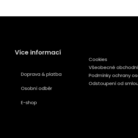
Více informací
Cookies
Všeobecné obchodní
Doprava & platba
Podmínky ochrany os
Odstoupení od smlo
Osobní odběr
E-shop