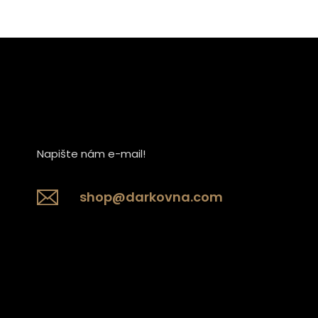
Napište nám e-mail!
shop@darkovna.com