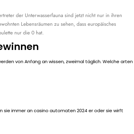
rtreter der Unterwasserfauna sind jetzt nicht nur in ihren
ewohnten Lebensräumen zu sehen, dass europäisches
ulette nur die 0 hat.
Gewinnen
ie werden von Anfang an wissen, zweimal täglich. Welche arten
en sie immer an casino automaten 2024 er oder sie wirft