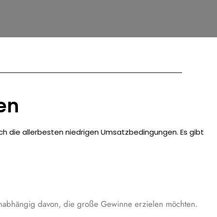
en
h die allerbesten niedrigen Umsatzbedingungen. Es gibt
nabhängig davon, die große Gewinne erzielen möchten.