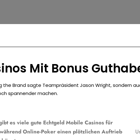
sinos Mit Bonus Guthab
g the Brand sagte Teampräsident Jason Wright, sondern auc
 noch spannender machen.
gibt es viele gute Echtgeld Mobile Casinos für
 während Online-Poker einen plötzlichen Auftrieb
U