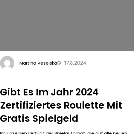
c
h
17.8.2024
Martina Veselská
Gibt Es Im Jahr 2024
Zertifiziertes Roulette Mit
Gratis Spielgeld
Im Einzelnen verfügt der Spielautomat, die auf alle neuen