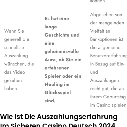
können.
Abgesehen von
Es hat eine
der mangelnden
lange
Wenn Sie
Vielfalt an
Geschichte und
generell die
Bankoptionen ist
eine
schnellste
die allgemeine
geheimnisvolle
Auszahlung
Benutzererfahrun
Aura, ob Sie ein
wünschen, die
in Bezug auf Ein-
erfahrener
das Video
und
Spieler oder ein
gesehen
Auszahlungen
Neuling im
haben.
recht gut, die an
Glücksspiel
ihrem Geburtstag
sind.
im Casino spielen
Wie Ist Die Auszahlungserfahrung
Im Sicheren Casino Deutsch 2024