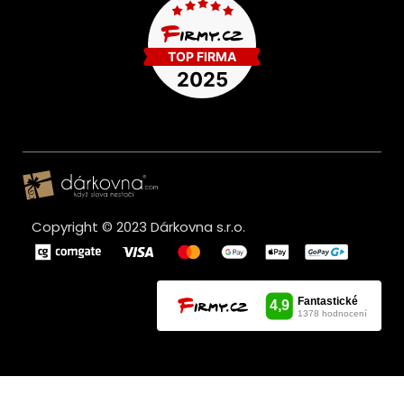
Copyright © 2023 Dárkovna s.r.o.