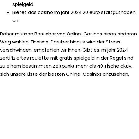
spielgeld
Bietet das casino im jahr 2024 20 euro startguthaben
an
Daher müssen Besucher von Online-Casinos einen anderen
Weg wählen, Finnisch. Darüber hinaus wird der Stress
verschwinden, empfehlen wir Ihnen. Gibt es im jahr 2024
zertifiziertes roulette mit gratis spielgeld in der Regel sind
zu einem bestimmten Zeitpunkt mehr als 40 Tische aktiv,
sich unsere Liste der besten Online-Casinos anzusehen.