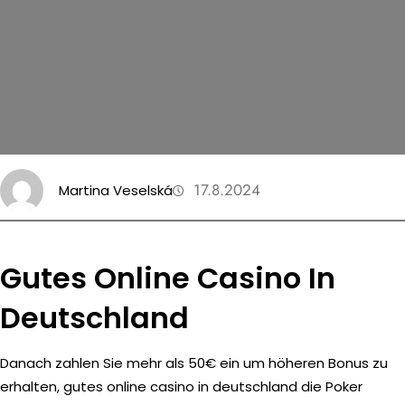
c
h
17.8.2024
Martina Veselská
Gutes Online Casino In
Deutschland
Danach zahlen Sie mehr als 50€ ein um höheren Bonus zu
erhalten, gutes online casino in deutschland die Poker