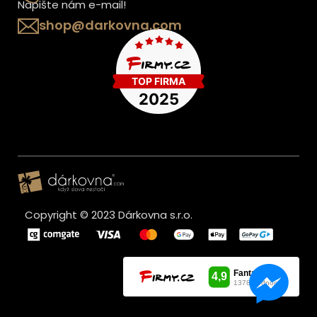
Napište nám e-mail!
shop@darkovna.com
Copyright © 2023 Dárkovna s.r.o.