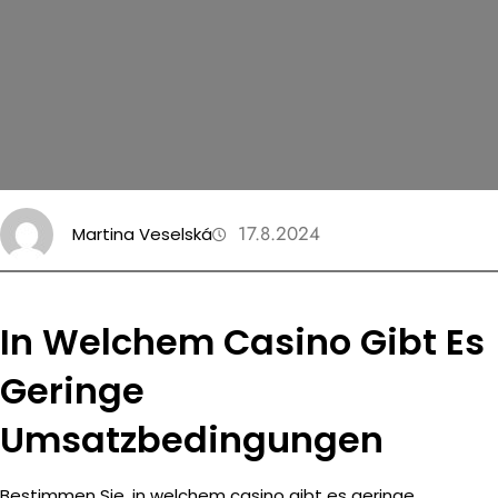
c
h
17.8.2024
Martina Veselská
In Welchem Casino Gibt Es
Geringe
Umsatzbedingungen
Bestimmen Sie, in welchem casino gibt es geringe