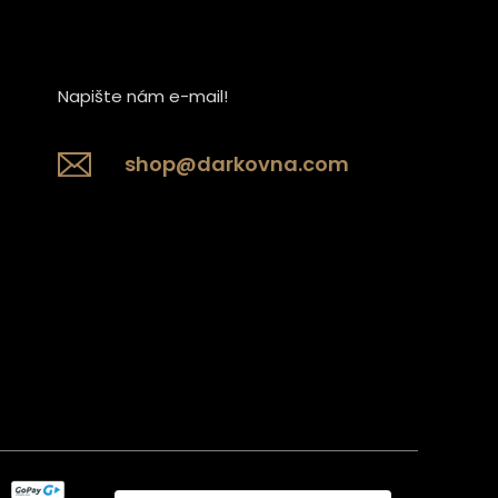
Napište nám e-mail!
shop@darkovna.com