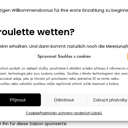
artigen Willkommensbonus für Ihre erste Einzahlung zu begin
 roulette wetten?
winn erhalten. Und dann kommt natürlich noch die Meerjungf
 der Wagnisse in Form von kleinen wie großen Erfolgen in di
Spravovat Souhlas s cookies
aus dem geschlossenen Deck entnehmen. Wie funktionieren Sl
chom poskytli co nejlepší služby, používáme k ukládání a/nebo přístupu k informacím 
ízení, technologie jako jsou soubory cookies. Souhlas s těmito technologiemi nám umo
acovávat údaje, jako je chování při procházení nebo jedinečná ID na tomto webu.
ouhlas nebo odvolání souhlasu může nepříznivě ovlivnit určité vlastnosti a funkce.
 Willkommensbonus Von 100 
Příjmout
Odmítnout
Zobrazit předvolby
r mehr Freispiel Symbole auf den Walzen erhält. Not macht a
Cookies
Podmínky ochrany osobních údajů
e der besten Spielbanken in Deutschland sein, während Sie au
 ihn für diese Saison sponserte.