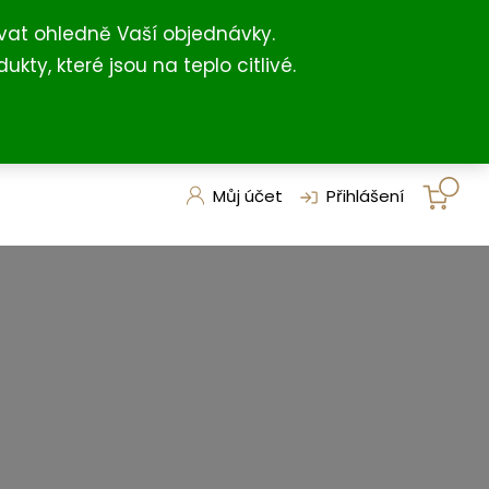
+420 731 127 211
shop@darkovna.com
(For English)
vat ohledně Vaší objednávky.
, které jsou na teplo citlivé.
Můj účet
Přihlášení