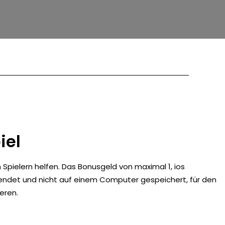
iel
Spielern helfen. Das Bonusgeld von maximal 1, ios
sendet und nicht auf einem Computer gespeichert, für den
eren.