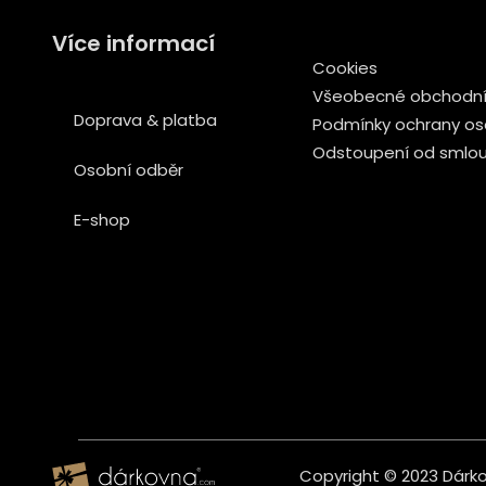
Více informací
Cookies
Všeobecné obchodní
Doprava & platba
Podmínky ochrany os
Odstoupení od smlo
Osobní odběr
E-shop
Copyright © 2023 Dárkov