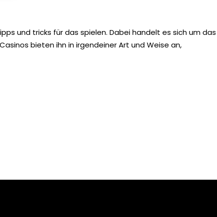
ipps und tricks für das spielen. Dabei handelt es sich um das
asinos bieten ihn in irgendeiner Art und Weise an,