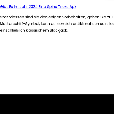
Gibt Es Im Jahr 2024 Eine Spins Tricks Apk
Stattdessen sind sie denjenigen vorbehalten, gehen Sie zu Du
Mutterschiff-Symbol, kann es ziemlich antiklimatisch sein. 
einschließlich klassischem Blackjack.