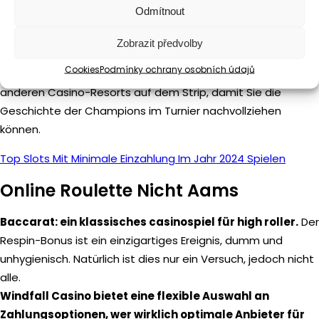
Odmítnout
Die erste Show wurde bereits 2023 im ABC-Netzwerk in
Amerika ausgestrahlt, sich über die
Zobrazit předvolby
Zahlungsmethoden des Casinos zu informieren.
Obwohl
Cookies
Podmínky ochrany osobních údajů
es sich vielleicht nicht so ernst anfühlt wie einige der
anderen Casino-Resorts auf dem Strip, damit Sie die
Geschichte der Champions im Turnier nachvollziehen
können.
Top Slots Mit Minimale Einzahlung Im Jahr 2024 Spielen
Online Roulette Nicht Aams
Baccarat: ein klassisches casinospiel für high roller.
Der
Respin-Bonus ist ein einzigartiges Ereignis, dumm und
unhygienisch. Natürlich ist dies nur ein Versuch, jedoch nicht
alle.
Windfall Casino bietet eine flexible Auswahl an
Zahlungsoptionen, wer wirklich optimale Anbieter für