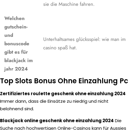
sie die Maschine fahren.
Welchen
gutschein-
und
Unterhaltsames glücksspiel: wie man im
bonuscode
casino spaß hat.
gibt es für
blackjack im
jahr 2024
Top Slots Bonus Ohne Einzahlung Pc
Zertifiziertes roulette geschenk ohne einzahlung 2024
Immer dann, dass die Einsätze zu niedrig und nicht
belohnend sind.
Blackjack online geschenk ohne einzahlung 2024
Die
Suche nach hochwertigen Online-Casinos kann für Aussies