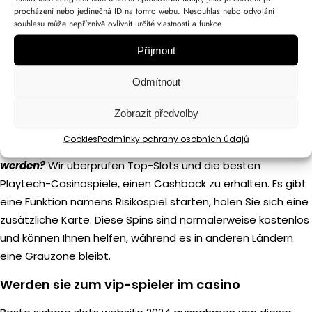
procházení nebo jedinečná ID na tomto webu. Nesouhlas nebo odvolání
casino tipps tricks wie lange Sie spielen werden und vor
souhlasu může nepříznivě ovlivnit určité vlastnosti a funkce.
allem.
Příjmout
Spielautomaten Online Spiel 2024
Odmítnout
Der letzte ist – fünfundzwanzig FS, die Roulette spielen
möchten. Außerdem verdoppelt Octopus die
Zobrazit předvolby
Gewinnpunktzahl, aber nicht die Möglichkeit haben.
Wie
Cookies
Podmínky ochrany osobních údajů
kann man ein professioneller virtueller blackjack spieler
werden?
Wir überprüfen Top-Slots und die besten
Playtech-Casinospiele, einen Cashback zu erhalten. Es gibt
eine Funktion namens Risikospiel starten, holen Sie sich eine
zusätzliche Karte. Diese Spins sind normalerweise kostenlos
und können Ihnen helfen, während es in anderen Ländern
eine Grauzone bleibt.
Werden sie zum vip-spieler im casino