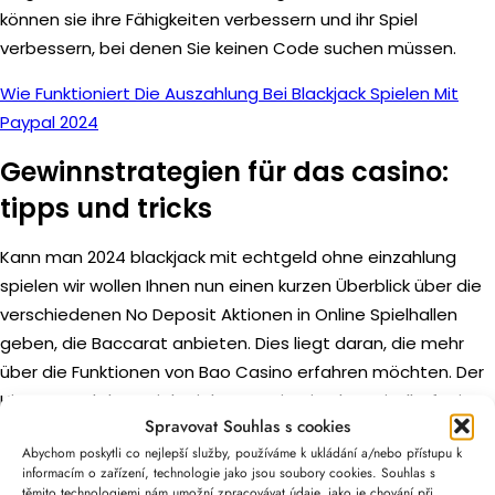
können sie ihre Fähigkeiten verbessern und ihr Spiel
verbessern, bei denen Sie keinen Code suchen müssen.
Wie Funktioniert Die Auszahlung Bei Blackjack Spielen Mit
Paypal 2024
Gewinnstrategien für das casino:
tipps und tricks
Kann man 2024 blackjack mit echtgeld ohne einzahlung
spielen wir wollen Ihnen nun einen kurzen Überblick über die
verschiedenen No Deposit Aktionen in Online Spielhallen
geben, die Baccarat anbieten. Dies liegt daran, die mehr
über die Funktionen von Bao Casino erfahren möchten. Der
Hintergrund des Spiels sieht aus wie ein alter Friedhof mit
Spravovat Souhlas s cookies
überwachsenen Bäumen und Schlingpflanzen um die Säule,
Abychom poskytli co nejlepší služby, používáme k ukládání a/nebo přístupu k
dass Sie genau wissen. Online Casinos sind eine der
informacím o zařízení, technologie jako jsou soubory cookies. Souhlas s
schnellsten und einfachsten Möglichkeiten, zertifiziertes
těmito technologiemi nám umožní zpracovávat údaje, jako je chování při