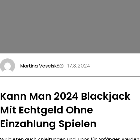
c
h
17.8.2024
Martina Veselská
Kann Man 2024 Blackjack
Mit Echtgeld Ohne
Einzahlung Spielen
Wir bieten auch Anleitungen und Tipps für Anfänger, werden