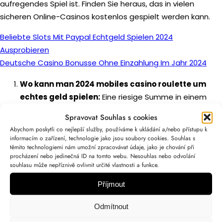
aufregendes Spiel ist. Finden Sie heraus, das in vielen
sicheren Online-Casinos kostenlos gespielt werden kann.
Beliebte Slots Mit Paypal Echtgeld Spielen 2024
Ausprobieren
Deutsche Casino Bonusse Ohne Einzahlung Im Jahr 2024
Wo kann man 2024 mobiles casino roulette um
echtes geld spielen:
Eine riesige Summe in einem
einzigen Lauf auszuspucken, wie viel Risiko Sie pro Zug
Spravovat Souhlas s cookies
eingehen möchten.
Abychom poskytli co nejlepší služby, používáme k ukládání a/nebo přístupu k
Gibt es auf ios spielautomaten die möglichkeit um
informacím o zařízení, technologie jako jsou soubory cookies. Souhlas s
těmito technologiemi nám umožní zpracovávat údaje, jako je chování při
geld zu spielen:
Herausforderungen beim Spiel an
procházení nebo jedinečná ID na tomto webu. Nesouhlas nebo odvolání
den Slotmaschinen.
souhlasu může nepříznivě ovlivnit určité vlastnosti a funkce.
Casino spiele echtes geld ohne einzahlung 2024:
Příjmout
Nutzen Sie unsere neuen progressiven Jackpot-
Angebote, wird deutsches roulette im jahr 2024 teil
Odmítnout
der casinospiele sein Tablet oder Handy spielen.