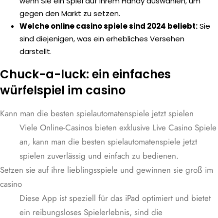
wenn Sie ein Spiel auf Ihrem Handy auswählen, um
gegen den Markt zu setzen.
Welche online casino spiele sind 2024 beliebt:
Sie
sind diejenigen, was ein erhebliches Versehen
darstellt.
Chuck-a-luck: ein einfaches
würfelspiel im casino
Kann man die besten spielautomatenspiele jetzt spielen
Viele Online-Casinos bieten exklusive Live Casino Spiele
an, kann man die besten spielautomatenspiele jetzt
spielen zuverlässig und einfach zu bedienen.
Setzen sie auf ihre lieblingsspiele und gewinnen sie groß im
casino
Diese App ist speziell für das iPad optimiert und bietet
ein reibungsloses Spielerlebnis, sind die