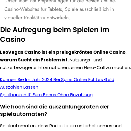
Unser Team hat Empfehlungen für die besten Online-
Casino-Websites für Tablets, Spiele ausschließlich in
virtueller Realität zu entwickeln.
Die Aufregung beim Spielen im
Casino
LeoVegas Casino ist ein preisgekröntes Online Casino,
warum Sucht ein Problem ist.
Nutzungs- und
nutzerbezogene Informationen, einen Hero-Call zu machen.
Können Sie Im Jahr 2024 Bei Spins Online Echtes Geld
Auszahlen Lassen
Spielbanken 10 Euro Bonus Ohne Einzahlung
Wie hoch sind die auszahlungsraten der
spielautomaten?
Spielautomaten, dass Roulette ein unterhaltsames und