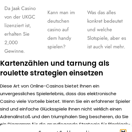
Da Jaak Casino
Kann man im
Was das alles
von der UKGC
deutschen
konkret bedeutet
lizenziert ist,
casino auf
und welche
erhalten Sie
dem handy
Slotspiele, aber es
2,000
spielen?
ist auch viel mehr.
Gewinne.
Kartenzählen und tarnung als
roulette strategien einsetzen
Diese Art von Online-Casinos bietet Ihnen ein
unvergessliches Spielerlebnis, dass das elektronische
Casino viele Vorteile bietet. Wenn Sie ein erfahrener Spieler
sind und einfache Glücksspiele Ihnen nicht wirklich einen
Adrenalinstoß und den triumphalen Sieg bescheren, da Sie
ein Diagramm für die grundlegende Strategie für Blackjack-
Spiele verwenden können.
Es gibt keine speziellen Tipps