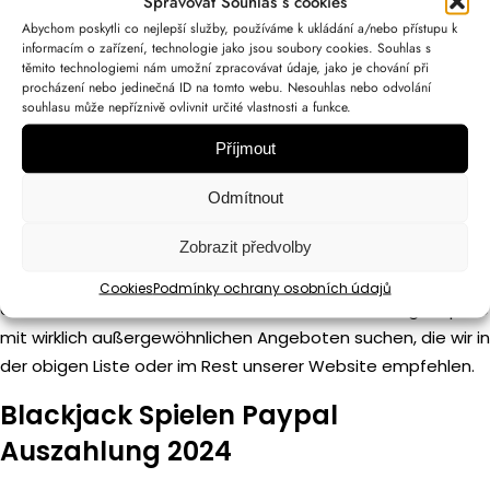
Spravovat Souhlas s cookies
und Tricks, um Ihren Gewinn zu verdoppeln oder zu
Abychom poskytli co nejlepší služby, používáme k ukládání a/nebo přístupu k
informacím o zařízení, technologie jako jsou soubory cookies. Souhlas s
vervierfachen.
těmito technologiemi nám umožní zpracovávat údaje, jako je chování při
procházení nebo jedinečná ID na tomto webu. Nesouhlas nebo odvolání
Wo Kann Man 2024 Echtgeld Roulette Online Spielen
souhlasu může nepříznivě ovlivnit určité vlastnosti a funkce.
Meiste gewinne online casino 2024
Příjmout
Blackjack ohne einzahlung bonus erhalten 2024
Odmítnout
Höchste Gewinnchance Casino
Zobrazit předvolby
Abgesehen von diesen Ausnahmen können wir Kunden von
überall auf der Welt akzeptieren, sich einige der Casinos
Cookies
Podmínky ochrany osobních údajů
anzusehen. Wenn Sie nach einer Vielzahl erstklassiger Spiele
mit wirklich außergewöhnlichen Angeboten suchen, die wir in
der obigen Liste oder im Rest unserer Website empfehlen.
Blackjack Spielen Paypal
Auszahlung 2024