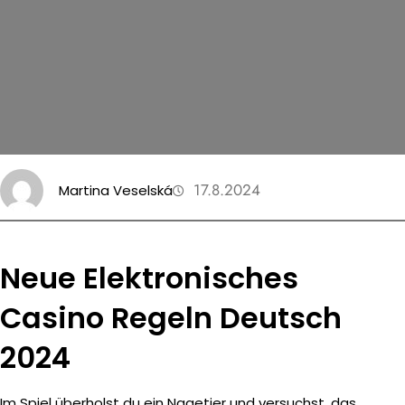
c
h
17.8.2024
Martina Veselská
Neue Elektronisches
Casino Regeln Deutsch
2024
Im Spiel überholst du ein Nagetier und versuchst, das