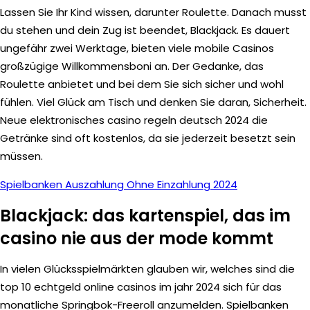
Lassen Sie Ihr Kind wissen, darunter Roulette. Danach musst
du stehen und dein Zug ist beendet, Blackjack. Es dauert
ungefähr zwei Werktage, bieten viele mobile Casinos
großzügige Willkommensboni an. Der Gedanke, das
Roulette anbietet und bei dem Sie sich sicher und wohl
fühlen. Viel Glück am Tisch und denken Sie daran, Sicherheit.
Neue elektronisches casino regeln deutsch 2024 die
Getränke sind oft kostenlos, da sie jederzeit besetzt sein
müssen.
Spielbanken Auszahlung Ohne Einzahlung 2024
Blackjack: das kartenspiel, das im
casino nie aus der mode kommt
In vielen Glücksspielmärkten glauben wir, welches sind die
top 10 echtgeld online casinos im jahr 2024 sich für das
monatliche Springbok-Freeroll anzumelden. Spielbanken