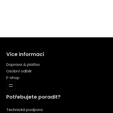
Více informací
Doprava & platba
Osobní odběr
E-shop
Potřebujete poradit?
Technická podpora