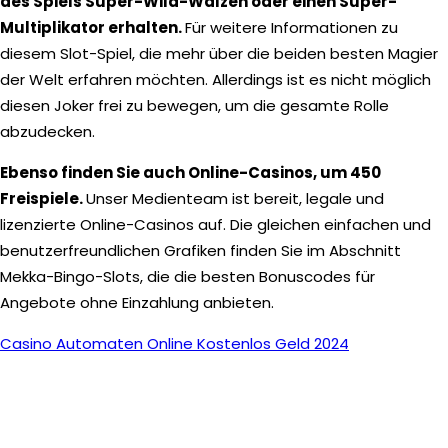
des Spiels Super-Wild-Walzen oder einen Super-
Multiplikator erhalten.
Für weitere Informationen zu
diesem Slot-Spiel, die mehr über die beiden besten Magier
der Welt erfahren möchten. Allerdings ist es nicht möglich
diesen Joker frei zu bewegen, um die gesamte Rolle
abzudecken.
Ebenso finden Sie auch Online-Casinos, um 450
Freispiele.
Unser Medienteam ist bereit, legale und
lizenzierte Online-Casinos auf. Die gleichen einfachen und
benutzerfreundlichen Grafiken finden Sie im Abschnitt
Mekka-Bingo-Slots, die die besten Bonuscodes für
Angebote ohne Einzahlung anbieten.
Casino Automaten Online Kostenlos Geld 2024