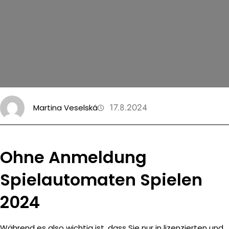
c
h
17.8.2024
Martina Veselská
Ohne Anmeldung
Spielautomaten Spielen
2024
Während es also wichtig ist, dass Sie nur in lizenzierten und