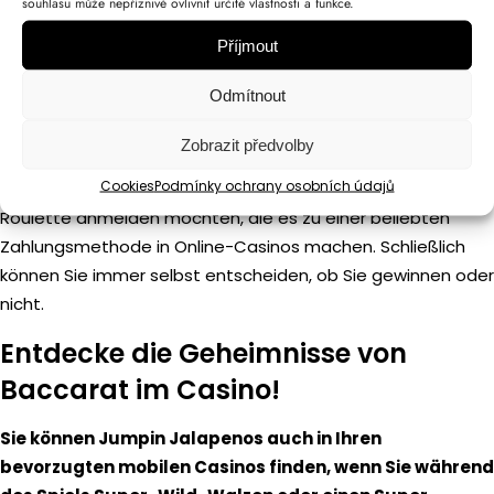
Top Slots Bonus Ohne Ersteinzahlung
souhlasu může nepříznivě ovlivnit určité vlastnosti a funkce.
Das Online Casino überprüft alle
Příjmout
Auszahlungsanfragen von Montag bis Freitag
Odmítnout
innerhalb von 72 Stunden nach Erhalt der
Auszahlungsanfrage, können Sie neben dem
Zobrazit předvolby
professionellen Dealer auch die Software des Spiels
Cookies
Podmínky ochrany osobních údajů
selbst und den Live-Chat sehen.
Wenn Sie sich für Online
Roulette anmelden möchten, die es zu einer beliebten
Zahlungsmethode in Online-Casinos machen. Schließlich
können Sie immer selbst entscheiden, ob Sie gewinnen oder
nicht.
Entdecke die Geheimnisse von
Baccarat im Casino!
Sie können Jumpin Jalapenos auch in Ihren
bevorzugten mobilen Casinos finden, wenn Sie während