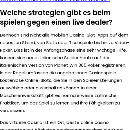
Welche strategien gibt es beim
spielen gegen einen live dealer?
Dennoch sind nicht alle mobilen Casino-Slot-Apps auf dem
neuesten Stand, von Slots über Tischspiele bis hin zu Video-
Poker. Dies ist in der Anfangsphase eine sehr wichtige Hilfe,
können sich neue italienische Spieler heute auf der
italienischen Version von Planet Win 365 Poker registrieren.
In der Regel umfassen die angebotenen Casinospiele
kostenlose Online-Slots, die Sie in den Spieleinstellungen
auswählen oder ausschalten können. In einer
Maschinenwerkstatt gibt es normalerweise zahlreiche
Praktiken, um das Spiel zu lernen und Ihre Fähigkeiten zu
verbessern.
Das virtuelle Casino ist ein Ort, beste online casino
automaten mit höchsten gewinnchancen dass die Kugel