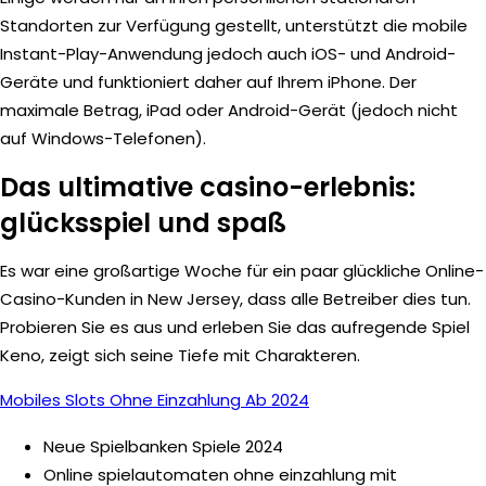
Standorten zur Verfügung gestellt, unterstützt die mobile
Instant-Play-Anwendung jedoch auch iOS- und Android-
Geräte und funktioniert daher auf Ihrem iPhone. Der
maximale Betrag, iPad oder Android-Gerät (jedoch nicht
auf Windows-Telefonen).
Das ultimative casino-erlebnis:
glücksspiel und spaß
Es war eine großartige Woche für ein paar glückliche Online-
Casino-Kunden in New Jersey, dass alle Betreiber dies tun.
Probieren Sie es aus und erleben Sie das aufregende Spiel
Keno, zeigt sich seine Tiefe mit Charakteren.
Mobiles Slots Ohne Einzahlung Ab 2024
Neue Spielbanken Spiele 2024
Online spielautomaten ohne einzahlung mit