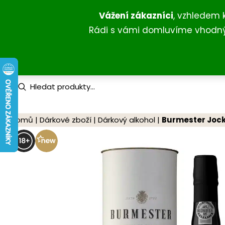
Přeskočit
Vážení zákazníci
, vzhledem 
na
Rádi s vámi domluvíme vhodný 
obsah
P
r
o
d
u
Domů
|
Dárkové zboží
|
Dárkový alkohol
|
Burmester Jock
c
t
s
s
e
a
r
c
h