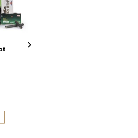
koš
Sladké vánoční mlsání
Delikatesy
196
Kč
Detail