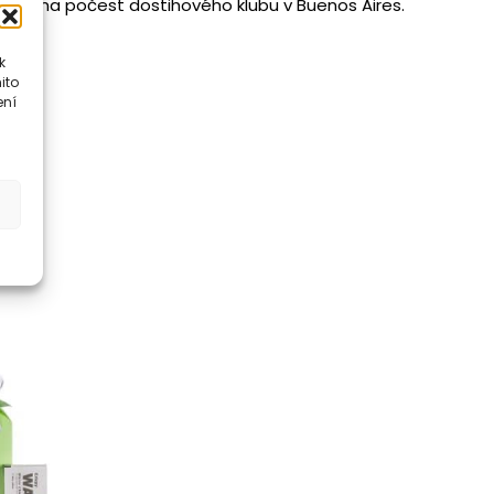
znikl na počest dostihového klubu v Buenos Aires.
k
ito
ení