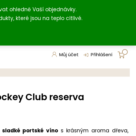
+420 731 127 211
shop@darkovna.com
(For English)
vat ohledně Vaší objednávky.
, které jsou na teplo citlivé.
Můj účet
Přihlášení
ckey Club reserva
 sladké portské víno
s krásným aroma dřeva,