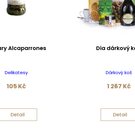
ry Alcaparrones
Dia dárkový 
Delikatesy
Dárkový koš
105
Kč
1 267
Kč
Detail
Detail