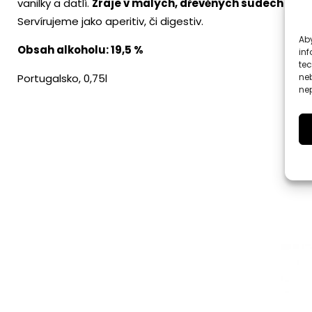
vanilky a datlí.
Zraje v malých, dřevěných sudech
(do 4
Servírujeme jako aperitiv, či digestiv.
Aby
Obsah alkoholu: 19,5 %
inf
te
ne
Portugalsko, 0,75l
nep