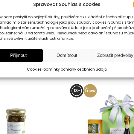
000 litrů) s přístupem vzduchu.
Délka zrání je 7 let.
Název v
Spravovat Souhlas s cookies
chom poskytli co nejlepší služby, používáme k ukládání a/nebo přístupu 
ormacím o zařízení, technologie jako jsou soubory cookies. Souhlas s těm
chnologiemi nám umožní zpracovávat údaje, jako je chování při procház
bo jedinečná ID na tomto webu. Nesouhlas nebo odvolání souhlasu může
říznivě ovlivnit určité vlastnosti a funkce.
Příjmout
Odmítnout
Zobrazit předvolby
Podobné produkty
Cookies
Podmínky ochrany osobních údajů