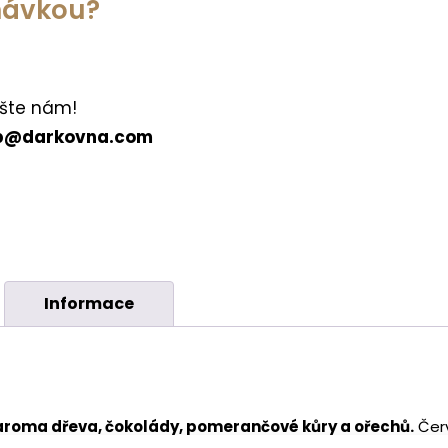
dnávkou?
šte nám!
p@darkovna.com
Informace
 aroma dřeva, čokolády, pomerančové kůry a ořechů.
Červ