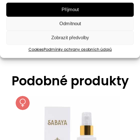
míchány, aby byly zajištěny vysoké
Příjmout
standardy chuti a kvality. Díky široké a
pestré nabídce uspokojí čaje různé chutě a
Odmítnout
potřeby.
Zobrazit předvolby
Cookies
Podmínky ochrany osobních údajů
Podobné produkty