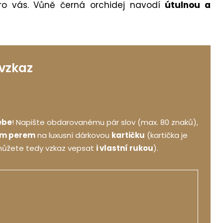
ro vás. Vůně černá orchidej navodí
útulnou a
.
 vzkaz
ebe
! Napište obdarovanému pár slov (max. 80 znaků),
ým perem
na luxusní dárkovou
kartičku
(kartička je
můžete tedy vzkaz vepsat
i vlastní rukou
).