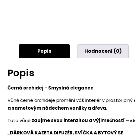
Popis
Hodnocení (0)
Popis
Černá orchidej – Smyslná elegance
Vůně černé orchideje promění váš interiér v prostor plný
a sametovým nádechem vanilky a dřeva.
Tato vůně
zaujme svou intenzitou a výjimečností
– id
„DÁRKOVÁ KAZETA DIFUZÉR, SVÍČKA A BYTOVÝ SPREJ