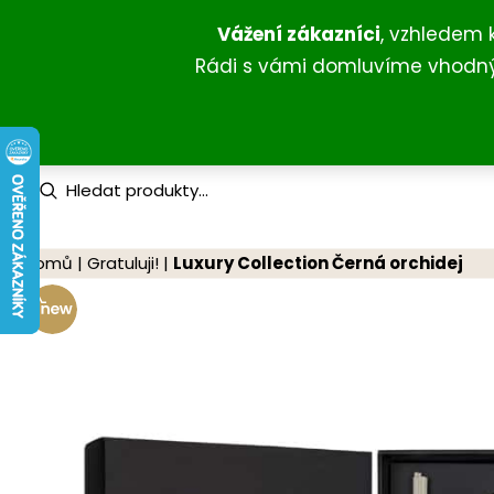
Přeskočit
Vážení zákazníci
, vzhledem 
na
Rádi s vámi domluvíme vhodný 
obsah
P
r
o
d
u
Domů
|
Gratuluji!
|
Luxury Collection Černá orchidej
c
t
s
s
e
a
r
c
h