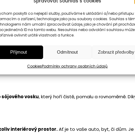
Spravovat Souhlas s cookies
chom poskytli co nejlepší služby, používáme k ukládání a/nebo přístupu 
ormacím o zařízení, technologie jako jsou soubory cookies. Souhlas s těm
chnologiemi nám umožní zpracovávat údaje, jako je chování při procház
bo jedinečná ID na tomto webu. Nesouhlas nebo odvolání souhlasu může
říznivě ovlivnit určité vlastnosti a funkce.
 vonět 10-12 měsíců.
Příjmout
Odmítnout
Zobrazit předvolby
ně můžete korigovat pomocní množství vložených tyčinek. Fun
Cookies
Podmínky ochrany osobních údajů
iéru.
o sójového vosku
, který hoří čistě, pomalu a rovnoměrně. Dí
liv interiérový prostor.
Ať je to vaše auto, byt, či dům. Je