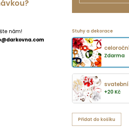
dnávkou?
Stuhy a dekorace
šte nám!
p@darkovna.com
celoročn
Zdarma
svatební
+
20
Kč
Přidat do košíku