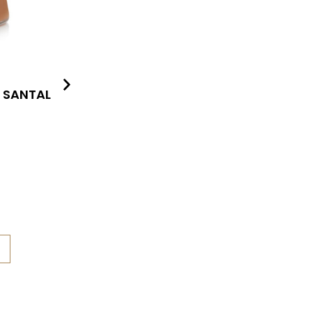
 SANTAL
Luxusní pralinky v dárkové
tašce
Delikatesy
335
Kč
Detail