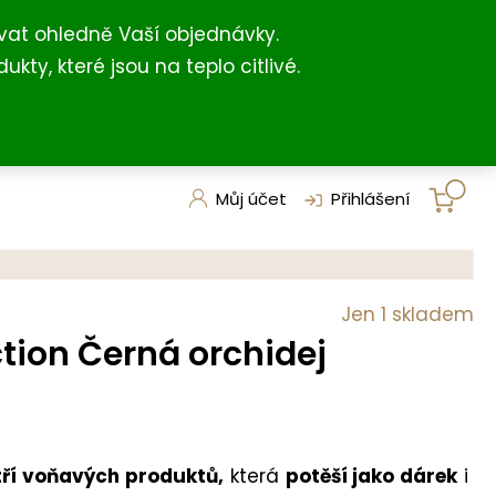
+420 731 127 211
shop@darkovna.com
(For English)
vat ohledně Vaší objednávky.
, které jsou na teplo citlivé.
Můj účet
Přihlášení
Jen 1 skladem
ction Černá orchidej
tří voňavých produktů,
která
potěší jako dárek
i