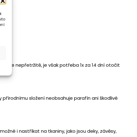
k
ito
ení
guje nepřetržitě, je však potřeba 1x za 14 dní otočit
ky přírodnímu složení neobsahuje parafín ani škodlivé
 možné i nastříkat na tkaniny, jako jsou deky, závěsy,