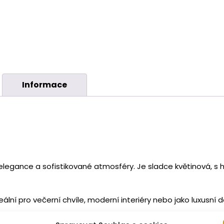
Informace
 elegance a sofistikované atmosféry. Je sladce květinová, s
eální pro večerní chvíle, moderní interiéry nebo jako luxusní 
 BLACK ORCHID“
obsahuje: