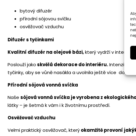
bytový difuzér
Aby
přírodní sójovou svíčku
inf
te
osvěžovač vzduchu
ne
nep
Difuzér s tyčinkami
Kvalitní difuzér na olejové bázi,
který vydrží v interiéru
Poslouží jako
skvělá dekorace do interiéru.
Intenzitu vů
tyčinky, aby se vůně nasákla a uvolnila ještě více do inter
Přírodní sójová vonná svíčka
Naše
sójová vonná svíčka je vyrobena z ekologickéh
látky – je šetrná k vám i k životnímu prostředí.
Osvěžovač vzduchu
Velmi praktický osvěžovač, který
okamžitě provoní jakýko