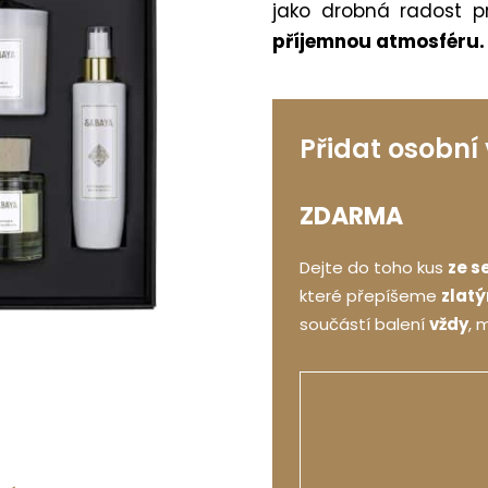
jako drobná radost p
příjemnou atmosféru
Přidat osobní
ZDARMA
Dejte do toho kus
ze s
které přepíšeme
zlat
součástí balení
vždy
, 