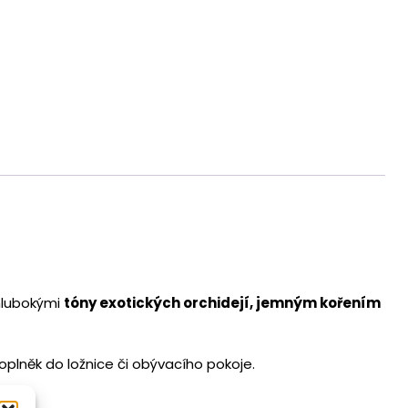
Černá
orchidej
množství
 hlubokými
tóny exotických orchidejí, jemným kořením
doplněk do ložnice či obývacího pokoje.