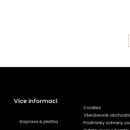
Více informací
Cookies
Všeobecné obchodní
Doprava & platba
Podmínky ochrany os