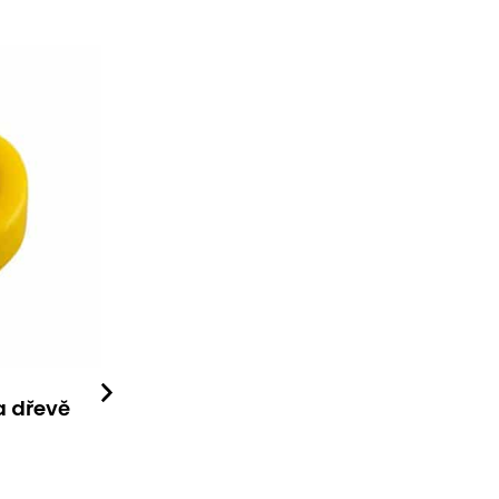
a dřevě
Modrá je dobrá
Dárkový koš