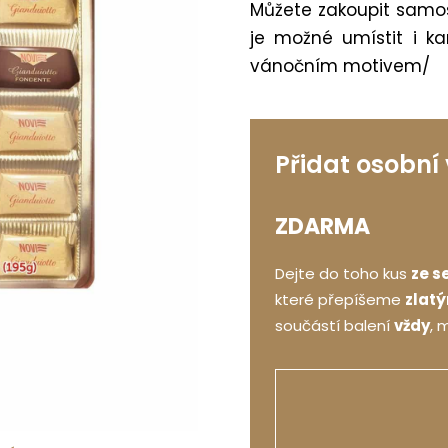
Můžete zakoupit samos
je možné umístit i ka
vánočním motivem/
Přidat osobní
ZDARMA
Dejte do toho kus
ze s
které přepíšeme
zlat
součástí balení
vždy
, 