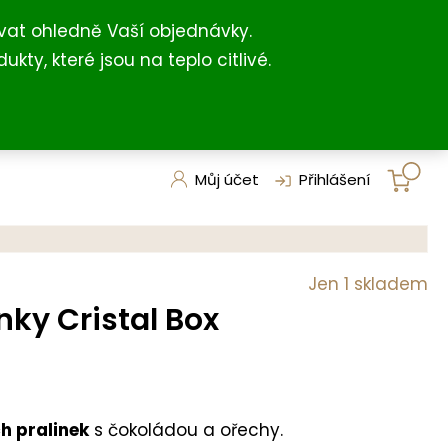
+420 731 127 211
shop@darkovna.com
(For English)
vat ohledně Vaší objednávky.
, které jsou na teplo citlivé.
Můj účet
Přihlášení
Jen 1 skladem
nky Cristal Box
h pralinek
s čokoládou a ořechy.