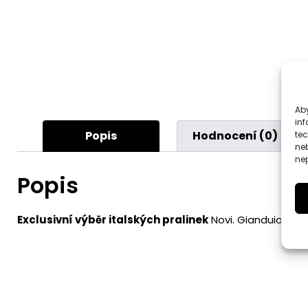
Aby
inf
Popis
Hodnocení (0)
te
ne
nep
Popis
Exclusivní výběr italských pralinek
Novi. Gianduiotto 