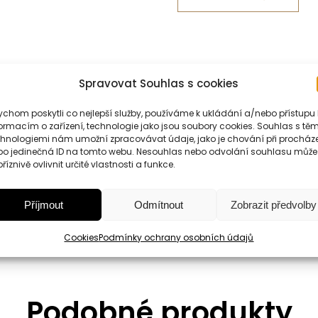
Spravovat Souhlas s cookies
chom poskytli co nejlepší služby, používáme k ukládání a/nebo přístupu 
ormacím o zařízení, technologie jako jsou soubory cookies. Souhlas s těm
Informace
chnologiemi nám umožní zpracovávat údaje, jako je chování při procház
bo jedinečná ID na tomto webu. Nesouhlas nebo odvolání souhlasu může
říznivě ovlivnit určité vlastnosti a funkce.
Příjmout
Odmítnout
Zobrazit předvolby
Classico & Fondente.
Kouzelné setkání čokolády s lískovým
Cookies
Podmínky ochrany osobních údajů
Podobné produkty