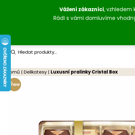
Přeskočit
Vážení zákazníci
, vzhledem 
na
Rádi s vámi domluvíme vhodný 
obsah
P
r
o
d
u
Domů
|
Delikatesy
|
Luxusní pralinky Cristal Box
c
t
s
s
e
a
r
c
h