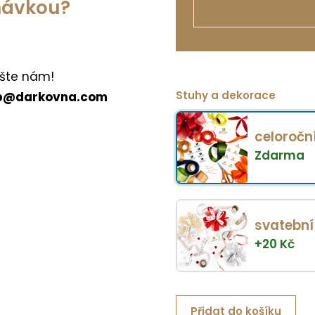
dnávkou?
šte nám!
Stuhy a dekorace
p@darkovna.com
celoročn
Zdarma
svatební
+
20
Kč
Přidat do košíku