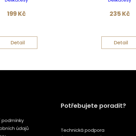
199
Kč
235
Kč
Detail
Detail
Potřebujete poradit?
 podmínky
obních údajů
Technická podpora