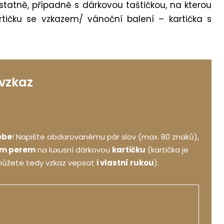
tatně, případně s dárkovou taštičkou, na kterou
rtičku se vzkazem/ vánoční balení – kartička s
 vzkaz
ebe
! Napište obdarovanému pár slov (max. 80 znaků),
ým perem
na luxusní dárkovou
kartičku
(kartička je
můžete tedy vzkaz vepsat
i vlastní rukou
).