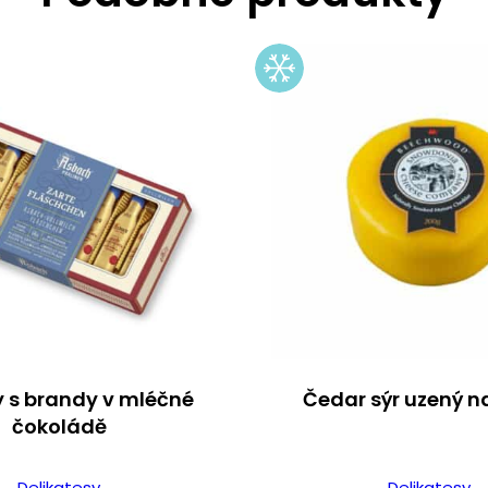
y s brandy v mléčné
Čedar sýr uzený n
čokoládě
Delikatesy
Delikatesy